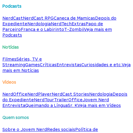
Podcasts
NerdCast
NerdCast RPG
Caneca de Mamicas
Depois do
Expediente
Nerdologia
NerdTech
Extras
Papo de
Parceiro
França e o Labirinto
T-Zombii
Veja mais em
Podcasts
Notícias
Filmes
Séries, TV e
Streaming
Games
Críticas
Entrevistas
Curiosidades e etc.
Veja
mais em Notícias
Vídeos
NerdOffice
NerdPlayer
NerdCast Stories
Nerdologia
Depois
do Expediente
NerdTour
TrailerOffice
Jovem Nerd
Entrevista
Queimando a Língua
Sr. K
Veja mais em Vídeos
Quem somos
Sobre o Jovem Nerd
Redes sociais
Política de