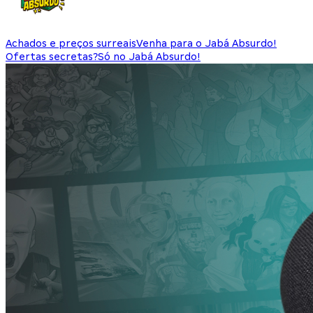
Achados e preços surreais
Venha para o Jabá Absurdo!
Ofertas secretas?
Só no Jabá Absurdo!