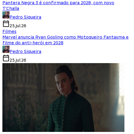
Pantera Negra 3 é confirmado para 2028, com novo
T'Challa
Pedro Siqueira
25.jul.26
Filmes
Marvel anuncia Ryan Gosling como Motoqueiro Fantasma e
filme do anti-herói em 2028
Pedro Siqueira
25.jul.26