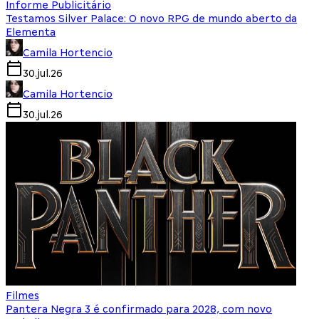
Informe Publicitário
Testamos Silver Palace: O novo RPG de mundo aberto da
Elementa
Camila Hortencio
30.jul.26
Camila Hortencio
30.jul.26
Filmes
Pantera Negra 3 é confirmado para 2028, com novo