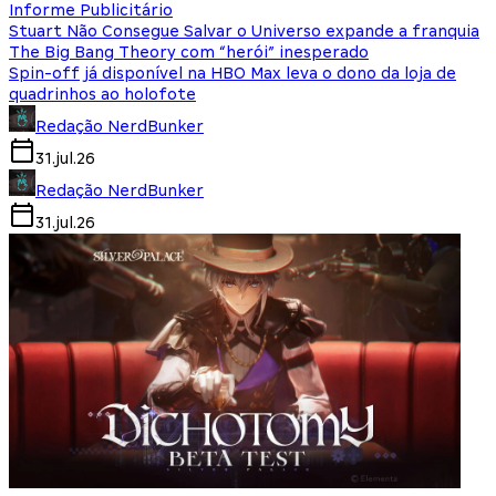
Informe Publicitário
Stuart Não Consegue Salvar o Universo expande a franquia
The Big Bang Theory com “herói” inesperado
Spin-off já disponível na HBO Max leva o dono da loja de
quadrinhos ao holofote
Redação NerdBunker
31.jul.26
Redação NerdBunker
31.jul.26