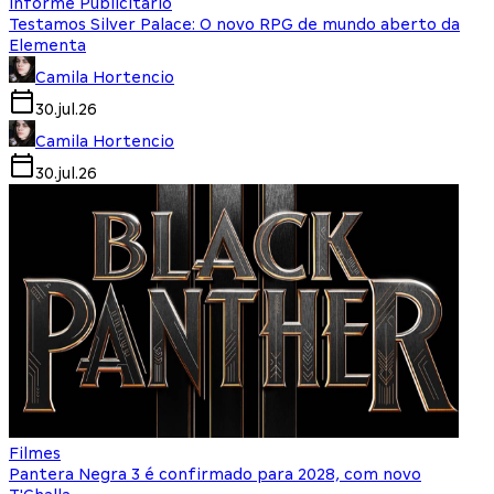
Informe Publicitário
Testamos Silver Palace: O novo RPG de mundo aberto da
Elementa
Camila Hortencio
30.jul.26
Camila Hortencio
30.jul.26
Filmes
Pantera Negra 3 é confirmado para 2028, com novo