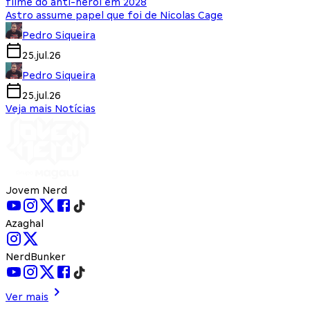
filme do anti-herói em 2028
Astro assume papel que foi de Nicolas Cage
Pedro Siqueira
25.jul.26
Pedro Siqueira
25.jul.26
Veja mais Notícias
Jovem Nerd
Azaghal
NerdBunker
Ver mais