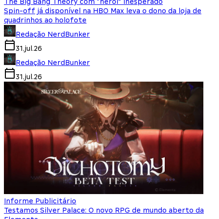
The Big Bang Theory com “herói” inesperado
Spin-off já disponível na HBO Max leva o dono da loja de
quadrinhos ao holofote
Redação NerdBunker
31.jul.26
Redação NerdBunker
31.jul.26
Informe Publicitário
Testamos Silver Palace: O novo RPG de mundo aberto da