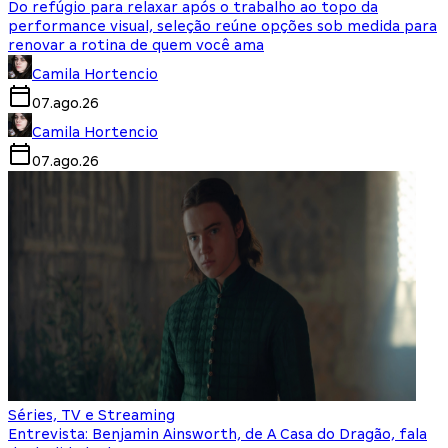
Do refúgio para relaxar após o trabalho ao topo da
performance visual, seleção reúne opções sob medida para
renovar a rotina de quem você ama
Camila Hortencio
07.ago.26
Camila Hortencio
07.ago.26
Séries, TV e Streaming
Entrevista: Benjamin Ainsworth, de A Casa do Dragão, fala