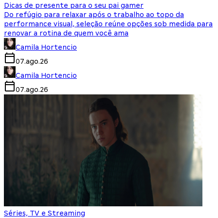
Dicas de presente para o seu pai gamer
Do refúgio para relaxar após o trabalho ao topo da
performance visual, seleção reúne opções sob medida para
renovar a rotina de quem você ama
Camila Hortencio
07.ago.26
Camila Hortencio
07.ago.26
Séries, TV e Streaming