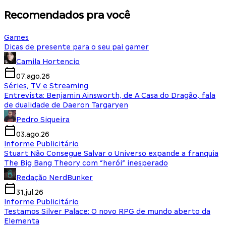
Recomendados pra você
Games
Dicas de presente para o seu pai gamer
Camila Hortencio
07.ago.26
Séries, TV e Streaming
Entrevista: Benjamin Ainsworth, de A Casa do Dragão, fala
de dualidade de Daeron Targaryen
Pedro Siqueira
03.ago.26
Informe Publicitário
Stuart Não Consegue Salvar o Universo expande a franquia
The Big Bang Theory com “herói” inesperado
Redação NerdBunker
31.jul.26
Informe Publicitário
Testamos Silver Palace: O novo RPG de mundo aberto da
Elementa