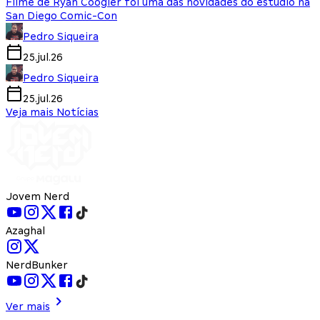
Filme de Ryan Coogler foi uma das novidades do estúdio na
San Diego Comic-Con
Pedro Siqueira
25.jul.26
Pedro Siqueira
25.jul.26
Veja mais Notícias
Jovem Nerd
Azaghal
NerdBunker
Ver mais