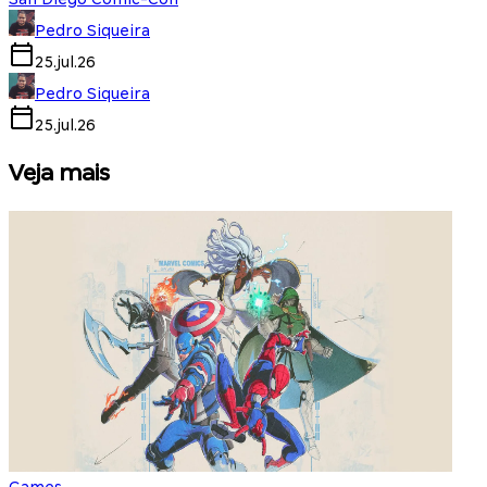
Pedro Siqueira
25.jul.26
Pedro Siqueira
25.jul.26
Veja mais
Games
S