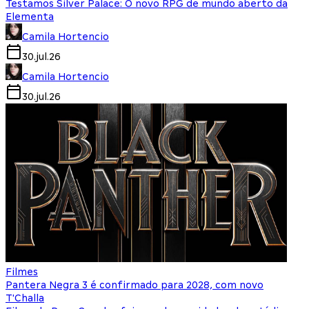
Testamos Silver Palace: O novo RPG de mundo aberto da
Elementa
Camila Hortencio
30.jul.26
Camila Hortencio
30.jul.26
Filmes
Pantera Negra 3 é confirmado para 2028, com novo
T'Challa