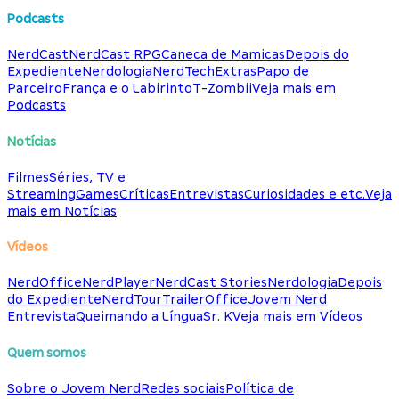
Podcasts
NerdCast
NerdCast RPG
Caneca de Mamicas
Depois do
Expediente
Nerdologia
NerdTech
Extras
Papo de
Parceiro
França e o Labirinto
T-Zombii
Veja mais em
Podcasts
Notícias
Filmes
Séries, TV e
Streaming
Games
Críticas
Entrevistas
Curiosidades e etc.
Veja
mais em Notícias
Vídeos
NerdOffice
NerdPlayer
NerdCast Stories
Nerdologia
Depois
do Expediente
NerdTour
TrailerOffice
Jovem Nerd
Entrevista
Queimando a Língua
Sr. K
Veja mais em Vídeos
Quem somos
Sobre o Jovem Nerd
Redes sociais
Política de