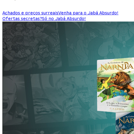
Achados e preços surreais
Venha para o Jabá Absurdo!
Ofertas secretas?
Só no Jabá Absurdo!