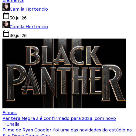
Elementa
Camila Hortencio
30.jul.26
Camila Hortencio
30.jul.26
Filmes
Pantera Negra 3 é confirmado para 2028, com novo
T'Challa
Filme de Ryan Coogler foi uma das novidades do estúdio na
San Diego Comic-Con