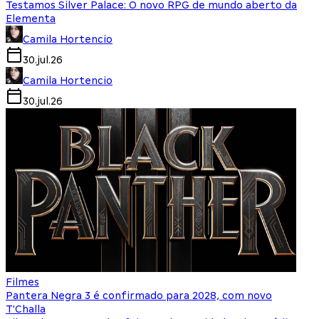
Testamos Silver Palace: O novo RPG de mundo aberto da
Elementa
Camila Hortencio
30.jul.26
Camila Hortencio
30.jul.26
Filmes
Pantera Negra 3 é confirmado para 2028, com novo
T'Challa