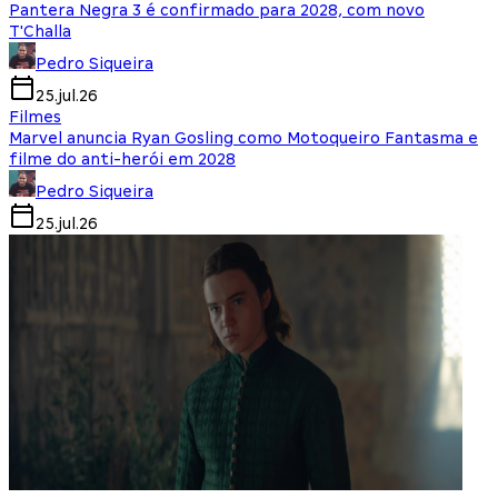
Pantera Negra 3 é confirmado para 2028, com novo
T'Challa
Pedro Siqueira
25.jul.26
Filmes
Marvel anuncia Ryan Gosling como Motoqueiro Fantasma e
filme do anti-herói em 2028
Pedro Siqueira
25.jul.26