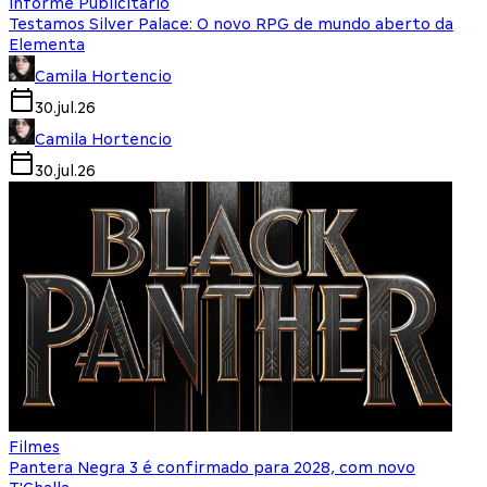
Informe Publicitário
Testamos Silver Palace: O novo RPG de mundo aberto da
Elementa
Camila Hortencio
30.jul.26
Camila Hortencio
30.jul.26
Filmes
Pantera Negra 3 é confirmado para 2028, com novo