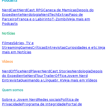
Podcasts
NerdCast
NerdCast RPG
Caneca de Mamicas
Depois do
Expediente
Nerdologia
NerdTech
Extras
Papo de
Parceiro
França e o Labirinto
T-Zombii
Veja mais em
Podcasts
Notícias
Filmes
Séries, TV e
Streaming
Games
Críticas
Entrevistas
Curiosidades e etc.
Veja
mais em Notícias
Vídeos
NerdOffice
NerdPlayer
NerdCast Stories
Nerdologia
Depois
do Expediente
NerdTour
TrailerOffice
Jovem Nerd
Entrevista
Queimando a Língua
Sr. K
Veja mais em Vídeos
Quem somos
Sobre o Jovem Nerd
Redes sociais
Política de
Privacidade
Programa de Integridade
Portal de