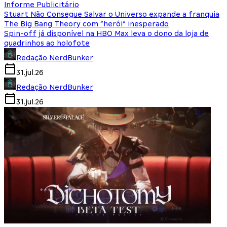
Informe Publicitário
Stuart Não Consegue Salvar o Universo expande a franquia
The Big Bang Theory com “herói” inesperado
Spin-off já disponível na HBO Max leva o dono da loja de
quadrinhos ao holofote
Redação NerdBunker
31.jul.26
Redação NerdBunker
31.jul.26