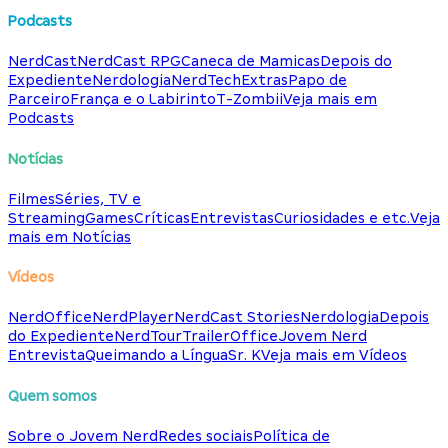
Podcasts
NerdCast
NerdCast RPG
Caneca de Mamicas
Depois do
Expediente
Nerdologia
NerdTech
Extras
Papo de
Parceiro
França e o Labirinto
T-Zombii
Veja mais em
Podcasts
Notícias
Filmes
Séries, TV e
Streaming
Games
Críticas
Entrevistas
Curiosidades e etc.
Veja
mais em Notícias
Vídeos
NerdOffice
NerdPlayer
NerdCast Stories
Nerdologia
Depois
do Expediente
NerdTour
TrailerOffice
Jovem Nerd
Entrevista
Queimando a Língua
Sr. K
Veja mais em Vídeos
Quem somos
Sobre o Jovem Nerd
Redes sociais
Política de