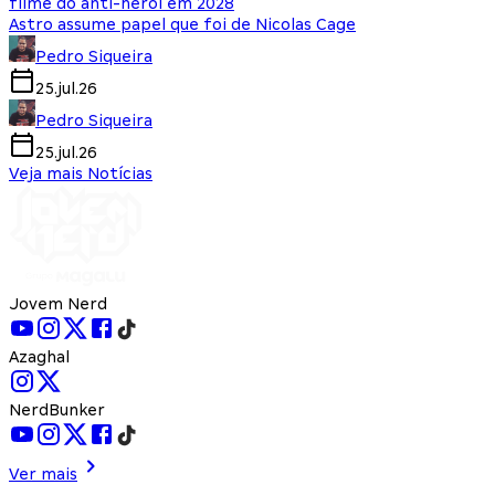
filme do anti-herói em 2028
Astro assume papel que foi de Nicolas Cage
Pedro Siqueira
25.jul.26
Pedro Siqueira
25.jul.26
Veja mais Notícias
Jovem Nerd
Azaghal
NerdBunker
Ver mais