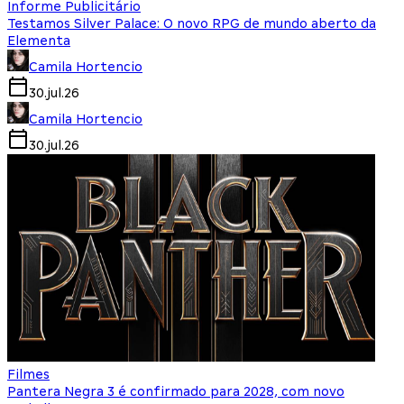
Informe Publicitário
Testamos Silver Palace: O novo RPG de mundo aberto da
Elementa
Camila Hortencio
30.jul.26
Camila Hortencio
30.jul.26
Filmes
Pantera Negra 3 é confirmado para 2028, com novo