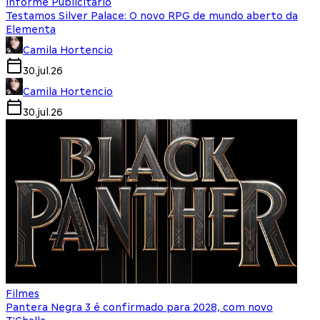
Informe Publicitário
Testamos Silver Palace: O novo RPG de mundo aberto da
Elementa
Camila Hortencio
30.jul.26
Camila Hortencio
30.jul.26
Filmes
Pantera Negra 3 é confirmado para 2028, com novo