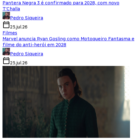
Pantera Negra 3 é confirmado para 2028, com novo
T'Challa
Pedro Siqueira
25.jul.26
Filmes
Marvel anuncia Ryan Gosling como Motoqueiro Fantasma e
filme do anti-herói em 2028
Pedro Siqueira
25.jul.26