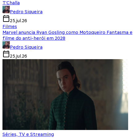
T'Challa
Pedro Siqueira
25.jul.26
Filmes
Marvel anuncia Ryan Gosling como Motoqueiro Fantasma e
filme do anti-herói em 2028
Pedro Siqueira
25.jul.26
Séries, TV e Streaming