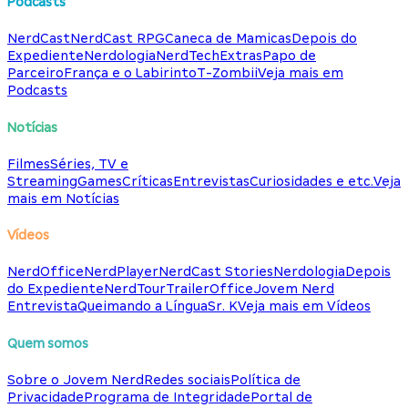
Podcasts
NerdCast
NerdCast RPG
Caneca de Mamicas
Depois do
Expediente
Nerdologia
NerdTech
Extras
Papo de
Parceiro
França e o Labirinto
T-Zombii
Veja mais em
Podcasts
Notícias
Filmes
Séries, TV e
Streaming
Games
Críticas
Entrevistas
Curiosidades e etc.
Veja
mais em Notícias
Vídeos
NerdOffice
NerdPlayer
NerdCast Stories
Nerdologia
Depois
do Expediente
NerdTour
TrailerOffice
Jovem Nerd
Entrevista
Queimando a Língua
Sr. K
Veja mais em Vídeos
Quem somos
Sobre o Jovem Nerd
Redes sociais
Política de
Privacidade
Programa de Integridade
Portal de