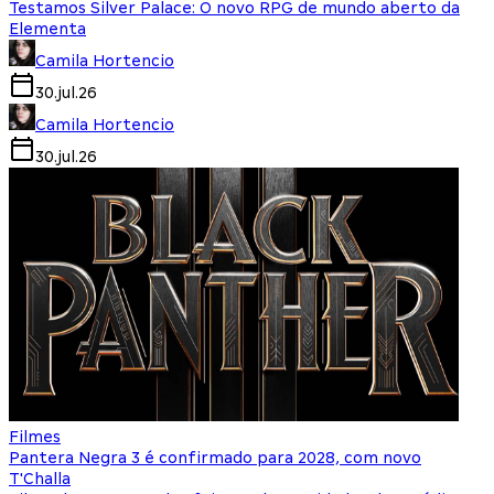
Testamos Silver Palace: O novo RPG de mundo aberto da
Elementa
Camila Hortencio
30.jul.26
Camila Hortencio
30.jul.26
Filmes
Pantera Negra 3 é confirmado para 2028, com novo
T'Challa