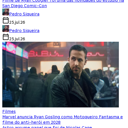
Filme de Ryan Coogler foi uma das novidades do estúdio na
San Diego Comic-Con
Pedro Siqueira
25.jul.26
Pedro Siqueira
25.jul.26
Filmes
Marvel anuncia Ryan Gosling como Motoqueiro Fantasma e
filme do anti-herói em 2028
Astro assume papel que foi de Nicolas Cage