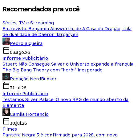
Recomendados pra você
Séries, TV e Streaming
Entrevista: Benjamin Ainsworth, de A Casa do Dragão, fala
de dualidade de Daeron Targaryen
Pedro Siqueira
03.ago.26
Informe Publicitário
Stuart Não Consegue Salvar o Universo expande a franquia
The Big Bang Theory com “herói” inesperado
Redação NerdBunker
31.jul.26
Informe Publicitário
Testamos Silver Palace: O novo RPG de mundo aberto da
Elementa
Camila Hortencio
30.jul.26
Filmes
Pantera Negra 3 é confirmado para 2028, com novo