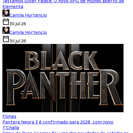
Testamos Silver Palace: O novo RPG de mundo aberto da
Elementa
Camila Hortencio
30.jul.26
Camila Hortencio
30.jul.26
Filmes
Pantera Negra 3 é confirmado para 2028, com novo
T'Challa