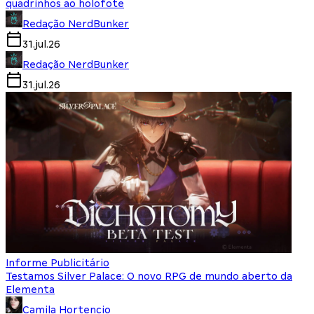
quadrinhos ao holofote
Redação NerdBunker
31.jul.26
Redação NerdBunker
31.jul.26
Informe Publicitário
Testamos Silver Palace: O novo RPG de mundo aberto da
Elementa
Camila Hortencio