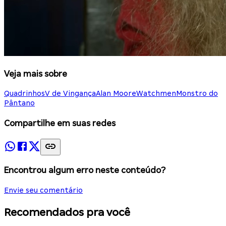
Veja mais sobre
Quadrinhos
V de Vingança
Alan Moore
Watchmen
Monstro do
Pântano
Compartilhe em suas redes
Encontrou algum erro neste conteúdo?
Envie seu comentário
Recomendados pra você