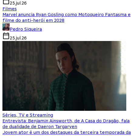
25.jul.26
Filmes
Marvel anuncia Ryan Gosling como Motoqueiro Fantasma e
filme do anti-herói em 2028
Pedro Siqueira
25.jul.26
Séries, TV e Streaming
Entrevista: Benjamin Ainsworth, de A Casa do Dragão, fala
de dualidade de Daeron Targaryen
Jovem ator é um dos destaques da terceira temporada da