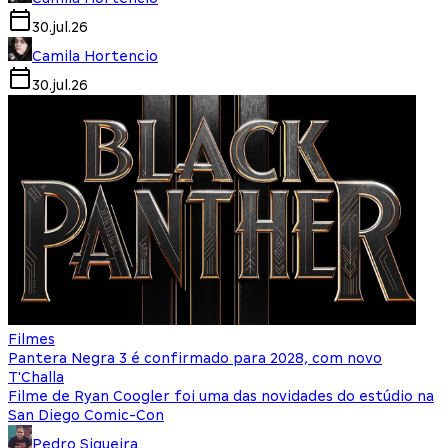
30.jul.26
Camila Hortencio
30.jul.26
Filmes
Pantera Negra 3 é confirmado para 2028, com novo
T'Challa
Filme de Ryan Coogler foi uma das novidades do estúdio na
San Diego Comic-Con
Pedro Siqueira