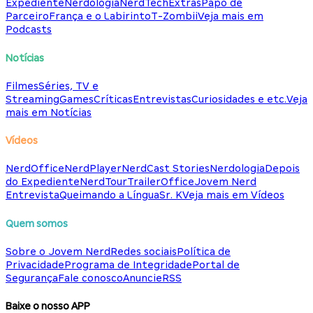
Expediente
Nerdologia
NerdTech
Extras
Papo de
Parceiro
França e o Labirinto
T-Zombii
Veja mais em
Podcasts
Notícias
Filmes
Séries, TV e
Streaming
Games
Críticas
Entrevistas
Curiosidades e etc.
Veja
mais em Notícias
Vídeos
NerdOffice
NerdPlayer
NerdCast Stories
Nerdologia
Depois
do Expediente
NerdTour
TrailerOffice
Jovem Nerd
Entrevista
Queimando a Língua
Sr. K
Veja mais em Vídeos
Quem somos
Sobre o Jovem Nerd
Redes sociais
Política de
Privacidade
Programa de Integridade
Portal de
Segurança
Fale conosco
Anuncie
RSS
Baixe o nosso APP