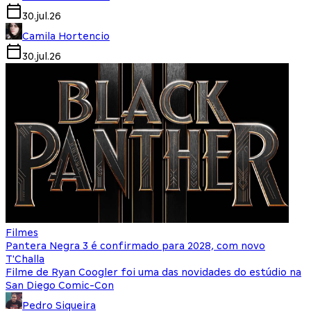
30.jul.26
Camila Hortencio
30.jul.26
Filmes
Pantera Negra 3 é confirmado para 2028, com novo
T'Challa
Filme de Ryan Coogler foi uma das novidades do estúdio na
San Diego Comic-Con
Pedro Siqueira