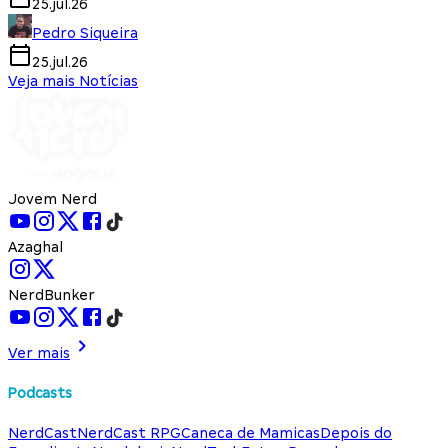
25.jul.26
Pedro Siqueira
25.jul.26
Veja mais Notícias
Jovem Nerd
Azaghal
NerdBunker
Ver mais
Podcasts
NerdCast
NerdCast RPG
Caneca de Mamicas
Depois do