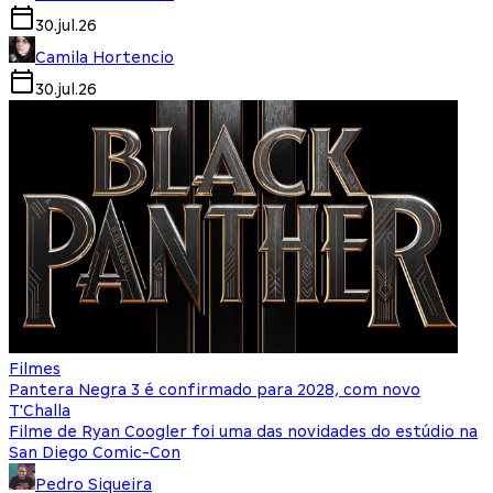
30.jul.26
Camila Hortencio
30.jul.26
Filmes
Pantera Negra 3 é confirmado para 2028, com novo
T'Challa
Filme de Ryan Coogler foi uma das novidades do estúdio na
San Diego Comic-Con
Pedro Siqueira