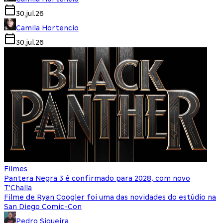
30.jul.26
Camila Hortencio
30.jul.26
Filmes
Pantera Negra 3 é confirmado para 2028, com novo
T'Challa
Filme de Ryan Coogler foi uma das novidades do estúdio na
San Diego Comic-Con
Pedro Siqueira