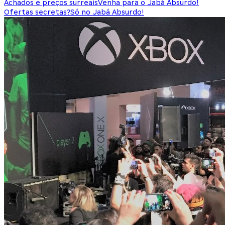
Achados e preços surreais
Venha para o Jabá Absurdo!
Ofertas secretas?
Só no Jabá Absurdo!