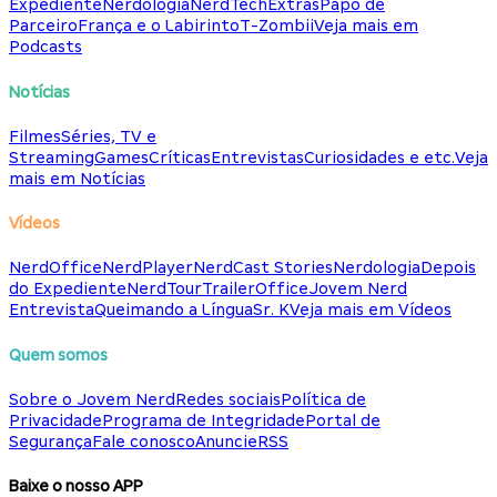
Expediente
Nerdologia
NerdTech
Extras
Papo de
Parceiro
França e o Labirinto
T-Zombii
Veja mais em
Podcasts
Notícias
Filmes
Séries, TV e
Streaming
Games
Críticas
Entrevistas
Curiosidades e etc.
Veja
mais em Notícias
Vídeos
NerdOffice
NerdPlayer
NerdCast Stories
Nerdologia
Depois
do Expediente
NerdTour
TrailerOffice
Jovem Nerd
Entrevista
Queimando a Língua
Sr. K
Veja mais em Vídeos
Quem somos
Sobre o Jovem Nerd
Redes sociais
Política de
Privacidade
Programa de Integridade
Portal de
Segurança
Fale conosco
Anuncie
RSS
Baixe o nosso APP