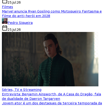
25.jul.26
Filmes
Marvel anuncia Ryan Gosling como Motoqueiro Fantasma e
filme do anti-herói em 2028
Pedro Siqueira
25.jul.26
Séries, TV e Streaming
Entrevista: Benjamin Ainsworth, de A Casa do Dragão, fala
de dualidade de Daeron Targaryen
Jovem ator é um dos destaques da terceira temporada da