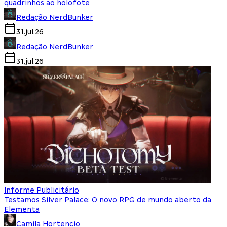
quadrinhos ao holofote
Redação NerdBunker
31.jul.26
Redação NerdBunker
31.jul.26
Informe Publicitário
Testamos Silver Palace: O novo RPG de mundo aberto da
Elementa
Camila Hortencio