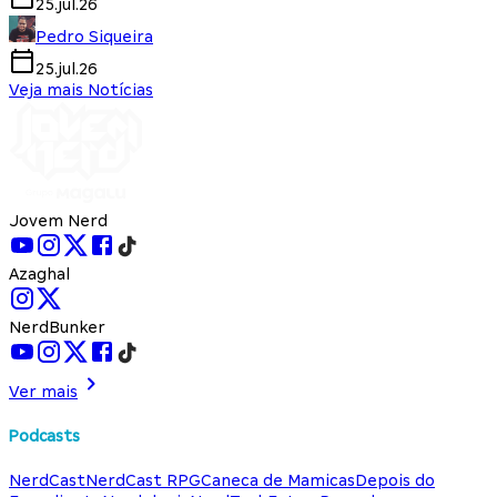
25.jul.26
Pedro Siqueira
25.jul.26
Veja mais Notícias
Jovem Nerd
Azaghal
NerdBunker
Ver mais
Podcasts
NerdCast
NerdCast RPG
Caneca de Mamicas
Depois do