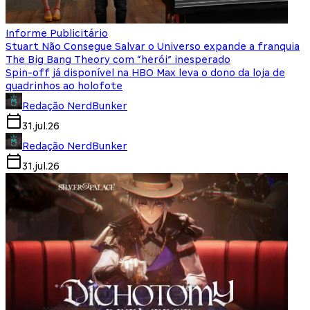
Informe Publicitário
Stuart Não Consegue Salvar o Universo expande a franquia
The Big Bang Theory com “herói” inesperado
Spin-off já disponível na HBO Max leva o dono da loja de
quadrinhos ao holofote
Redação NerdBunker
31.jul.26
Redação NerdBunker
31.jul.26