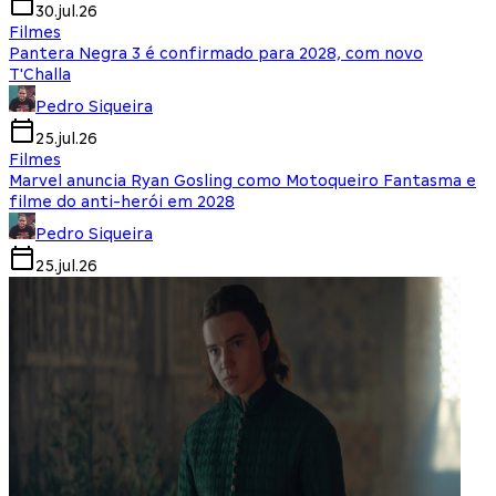
30.jul.26
Filmes
Pantera Negra 3 é confirmado para 2028, com novo
T'Challa
Pedro Siqueira
25.jul.26
Filmes
Marvel anuncia Ryan Gosling como Motoqueiro Fantasma e
filme do anti-herói em 2028
Pedro Siqueira
25.jul.26