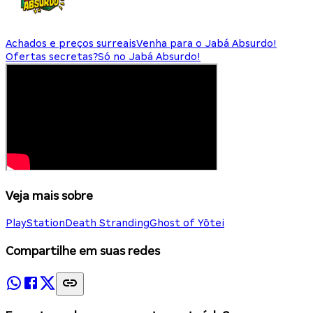
Achados e preços surreais
Venha para o Jabá Absurdo!
Ofertas secretas?
Só no Jabá Absurdo!
Veja mais sobre
PlayStation
Death Stranding
Ghost of Yōtei
Compartilhe em suas redes