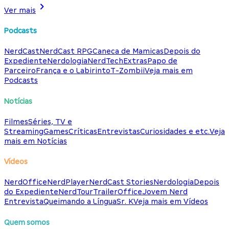
Ver mais
Podcasts
NerdCast
NerdCast RPG
Caneca de Mamicas
Depois do
Expediente
Nerdologia
NerdTech
Extras
Papo de
Parceiro
França e o Labirinto
T-Zombii
Veja mais em
Podcasts
Notícias
Filmes
Séries, TV e
Streaming
Games
Críticas
Entrevistas
Curiosidades e etc.
Veja
mais em Notícias
Vídeos
NerdOffice
NerdPlayer
NerdCast Stories
Nerdologia
Depois
do Expediente
NerdTour
TrailerOffice
Jovem Nerd
Entrevista
Queimando a Língua
Sr. K
Veja mais em Vídeos
Quem somos