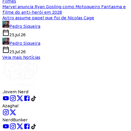
Filmes
Marvel anuncia Ryan Gosling como Motoqueiro Fantasma e
filme do anti-herói em 2028
Astro assume papel que foi de Nicolas Cage
Pedro Siqueira
25.jul.26
Pedro Siqueira
25.jul.26
Veja mais Notícias
Jovem Nerd
Azaghal
NerdBunker