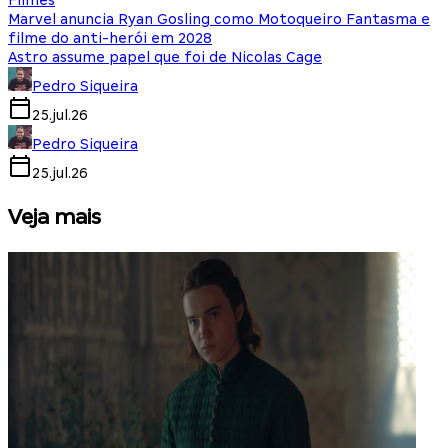
Filmes
Marvel anuncia Ryan Gosling como Motoqueiro Fantasma e
filme do anti-herói em 2028
Astro assume papel que foi de Nicolas Cage
Pedro Siqueira
25.jul.26
Pedro Siqueira
25.jul.26
Veja mais