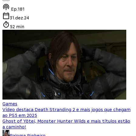
Ep.
181
31.dez.24
52 min
Games
Vídeo destaca Death Stranding 2 e mais jogos que chegam
ao PS5 em 2025
Ghost of Yōtei, Monster Hunter Wilds e mais títulos estão
a caminho!
Paloma Pinheiro