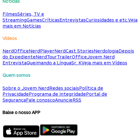
Notícias
Filmes
Séries, TV e
Streaming
Games
Críticas
Entrevistas
Curiosidades e etc.
Veja
mais em Notícias
Vídeos
NerdOffice
NerdPlayer
NerdCast Stories
Nerdologia
Depois
do Expediente
NerdTour
TrailerOffice
Jovem Nerd
Entrevista
Queimando a Língua
Sr. K
Veja mais em Vídeos
Quem somos
Sobre o Jovem Nerd
Redes sociais
Política de
Privacidade
Programa de Integridade
Portal de
Segurança
Fale conosco
Anuncie
RSS
Baixe o nosso APP