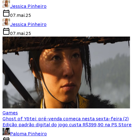
Jessica Pinheiro
07.mai.25
Jessica Pinheiro
07.mai.25
Games
Ghost of Yōtei: pré-venda começa nesta sexta-feira (2)
Edição padrão digital do jogo custa R$399,90 na PS Store
Paloma Pinheiro