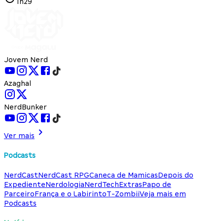
1h29
Jovem Nerd
Azaghal
NerdBunker
Ver mais
Podcasts
NerdCast
NerdCast RPG
Caneca de Mamicas
Depois do
Expediente
Nerdologia
NerdTech
Extras
Papo de
Parceiro
França e o Labirinto
T-Zombii
Veja mais em
Podcasts