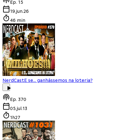
Ep.
15
19.jun.26
46 min
NerdCast
E se... ganhássemos na loteria?
Ep.
370
05.jul.13
1h27