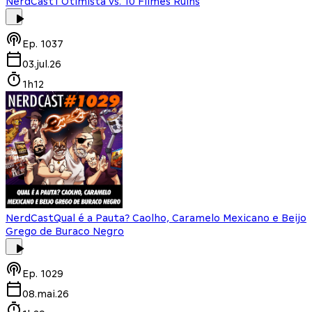
NerdCast
1 Otimista vs. 10 Filmes Ruins
Ep.
1037
03.jul.26
1h12
NerdCast
Qual é a Pauta? Caolho, Caramelo Mexicano e Beijo
Grego de Buraco Negro
Ep.
1029
08.mai.26