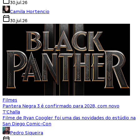
30.jul.26
Camila Hortencio
30.jul.26
Filmes
Pantera Negra 3 é confirmado para 2028, com novo
T'Challa
Filme de Ryan Coogler foi uma das novidades do estúdio na
San Diego Comic-Con
Pedro Siqueira