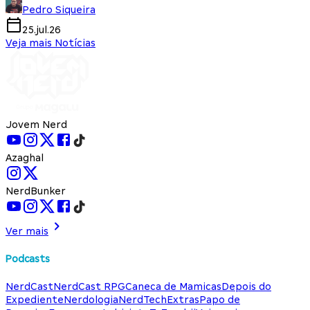
Pedro Siqueira
25.jul.26
Veja mais Notícias
Jovem Nerd
Azaghal
NerdBunker
Ver mais
Podcasts
NerdCast
NerdCast RPG
Caneca de Mamicas
Depois do
Expediente
Nerdologia
NerdTech
Extras
Papo de