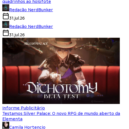
quadrinhos ao holofote
Redação NerdBunker
31.jul.26
Redação NerdBunker
31.jul.26
Informe Publicitário
Testamos Silver Palace: O novo RPG de mundo aberto da
Elementa
Camila Hortencio