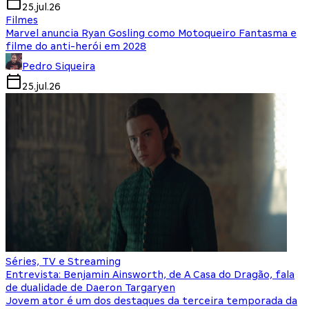
25.jul.26
Filmes
Marvel anuncia Ryan Gosling como Motoqueiro Fantasma e
filme do anti-herói em 2028
Pedro Siqueira
25.jul.26
Séries, TV e Streaming
Entrevista: Benjamin Ainsworth, de A Casa do Dragão, fala
de dualidade de Daeron Targaryen
Jovem ator é um dos destaques da terceira temporada da