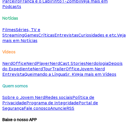
Parceiro
França e o Labirinto
T-Zombii
Veja mais em
Podcasts
Notícias
Filmes
Séries, TV e
Streaming
Games
Críticas
Entrevistas
Curiosidades e etc.
Veja
mais em Notícias
Vídeos
NerdOffice
NerdPlayer
NerdCast Stories
Nerdologia
Depois
do Expediente
NerdTour
TrailerOffice
Jovem Nerd
Entrevista
Queimando a Língua
Sr. K
Veja mais em Vídeos
Quem somos
Sobre o Jovem Nerd
Redes sociais
Política de
Privacidade
Programa de Integridade
Portal de
Segurança
Fale conosco
Anuncie
RSS
Baixe o nosso APP