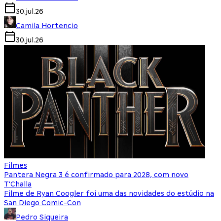
30.jul.26
Camila Hortencio
30.jul.26
Filmes
Pantera Negra 3 é confirmado para 2028, com novo
T'Challa
Filme de Ryan Coogler foi uma das novidades do estúdio na
San Diego Comic-Con
Pedro Siqueira