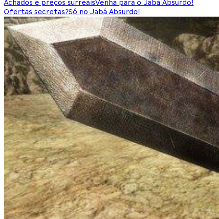
Achados e preços surreais
Venha para o Jabá Absurdo!
Ofertas secretas?
Só no Jabá Absurdo!