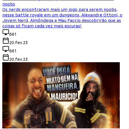
noobs
Os nerds encontraram mais um jogo para serem noobs,
nesse battle royale em um dungeons, Alexandre Ottoni, o
Jovem Nerd, Almôndega e Mau Faccio descobrirão que as
coisas só ficam cada vez mais escuras!
661
20.fev.23
661
20.fev.23