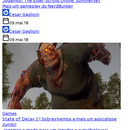
Jogamos! The Elder Scrolls Online: Summerset
Mais um gameplay do NerdBunker
Cesar Gaglioni
09.mai.18
Cesar Gaglioni
09.mai.18
Games
State of Decay 2 | Sobrevivemos a mais um apocalipse
zumbi!