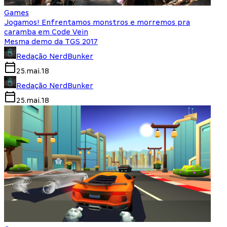
Games
Jogamos! Enfrentamos monstros e morremos pra
caramba em Code Vein
Mesma demo da TGS 2017
Redação NerdBunker
25.mai.18
Redação NerdBunker
25.mai.18