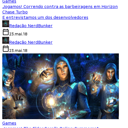
Games
Jogamos! Correndo contra as barbeiragens em Horizon
Chase Turbo
E entrevistamos um dos desenvolvedores
Redação NerdBunker
23.mai.18
Redação NerdBunker
23.mai.18
Games