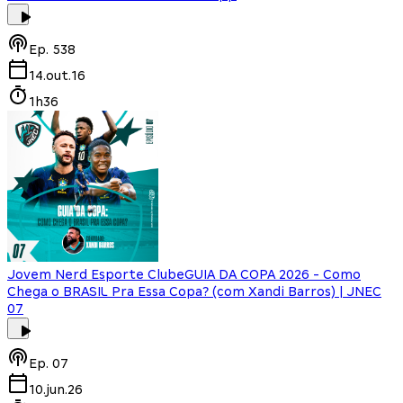
Ep.
538
14.out.16
1h36
Jovem Nerd Esporte Clube
GUIA DA COPA 2026 - Como
Chega o BRASIL Pra Essa Copa? (com Xandi Barros) | JNEC
07
Ep.
07
10.jun.26