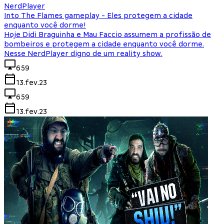
NerdPlayer
Into The Flames gameplay - Eles protegem a cidade
enquanto você dorme!
Hoje Didi Braguinha e Mau Faccio assumem a profissão de
bombeiros e protegem a cidade enquanto você dorme.
Nesse NerdPlayer digno de um reality show.
659
13.fev.23
659
13.fev.23