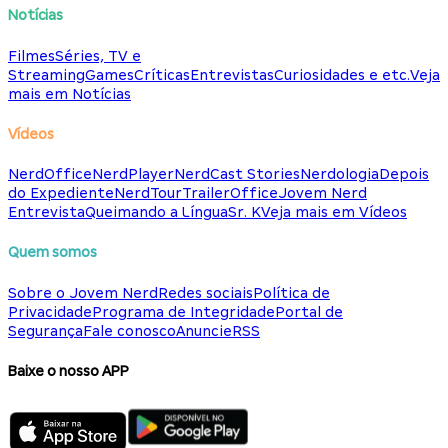
Notícias
Filmes
Séries, TV e
Streaming
Games
Críticas
Entrevistas
Curiosidades e etc.
Veja
mais em Notícias
Vídeos
NerdOffice
NerdPlayer
NerdCast Stories
Nerdologia
Depois
do Expediente
NerdTour
TrailerOffice
Jovem Nerd
Entrevista
Queimando a Língua
Sr. K
Veja mais em Vídeos
Quem somos
Sobre o Jovem Nerd
Redes sociais
Política de
Privacidade
Programa de Integridade
Portal de
Segurança
Fale conosco
Anuncie
RSS
Baixe o nosso APP