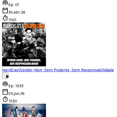
Ep.
01
30.abr.26
1h01
NerdCast
Spider-Noir: Sem Poderes, Sem Responsabilidade
Ep.
1033
05.jun.26
1h30