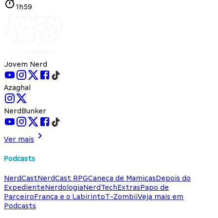
1h59
Jovem Nerd
Azaghal
NerdBunker
Ver mais
Podcasts
NerdCast
NerdCast RPG
Caneca de Mamicas
Depois do
Expediente
Nerdologia
NerdTech
Extras
Papo de
Parceiro
França e o Labirinto
T-Zombii
Veja mais em
Podcasts