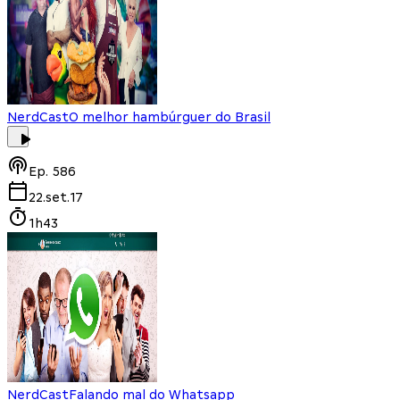
NerdCast
O melhor hambúrguer do Brasil
Ep.
586
22.set.17
1h43
NerdCast
Falando mal do Whatsapp