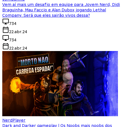
Vem aí mais um desafio em equipe para Jovem Nerd, Didi
Braguinha, Mau Faccio e Alan Dubox jogando Lethal
Company. Será que eles sairão vivos dessa?
734
22.abr.24
734
22.abr.24
NerdPlayer
Dark and Darker gameplay | Os Noobs mais noobs dos