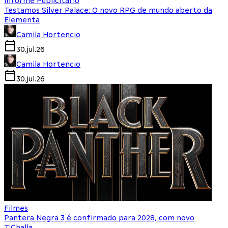
Informe Publicitário
Testamos Silver Palace: O novo RPG de mundo aberto da
Elementa
Camila Hortencio
30.jul.26
Camila Hortencio
30.jul.26
Filmes
Pantera Negra 3 é confirmado para 2028, com novo
T'Challa