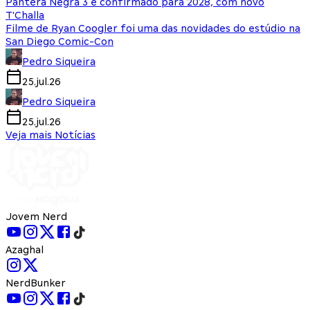
Pantera Negra 3 é confirmado para 2028, com novo
T'Challa
Filme de Ryan Coogler foi uma das novidades do estúdio na
San Diego Comic-Con
Pedro Siqueira
25.jul.26
Pedro Siqueira
25.jul.26
Veja mais Notícias
Jovem Nerd
Azaghal
NerdBunker