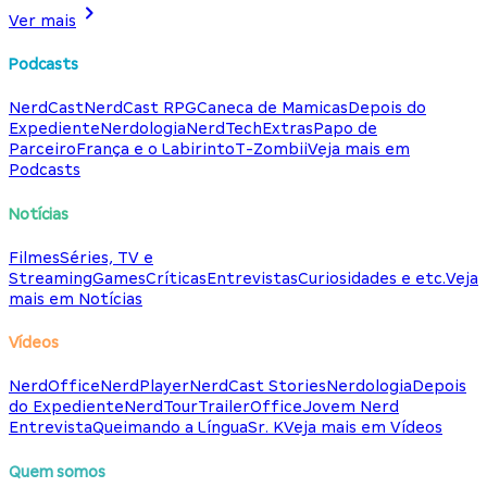
Ver mais
Podcasts
NerdCast
NerdCast RPG
Caneca de Mamicas
Depois do
Expediente
Nerdologia
NerdTech
Extras
Papo de
Parceiro
França e o Labirinto
T-Zombii
Veja mais em
Podcasts
Notícias
Filmes
Séries, TV e
Streaming
Games
Críticas
Entrevistas
Curiosidades e etc.
Veja
mais em Notícias
Vídeos
NerdOffice
NerdPlayer
NerdCast Stories
Nerdologia
Depois
do Expediente
NerdTour
TrailerOffice
Jovem Nerd
Entrevista
Queimando a Língua
Sr. K
Veja mais em Vídeos
Quem somos