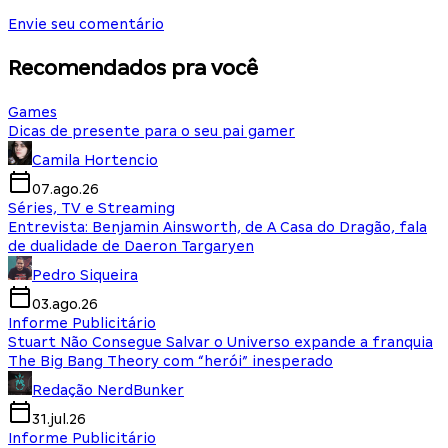
Envie seu comentário
Recomendados pra você
Games
Dicas de presente para o seu pai gamer
Camila Hortencio
07.ago.26
Séries, TV e Streaming
Entrevista: Benjamin Ainsworth, de A Casa do Dragão, fala
de dualidade de Daeron Targaryen
Pedro Siqueira
03.ago.26
Informe Publicitário
Stuart Não Consegue Salvar o Universo expande a franquia
The Big Bang Theory com “herói” inesperado
Redação NerdBunker
31.jul.26
Informe Publicitário