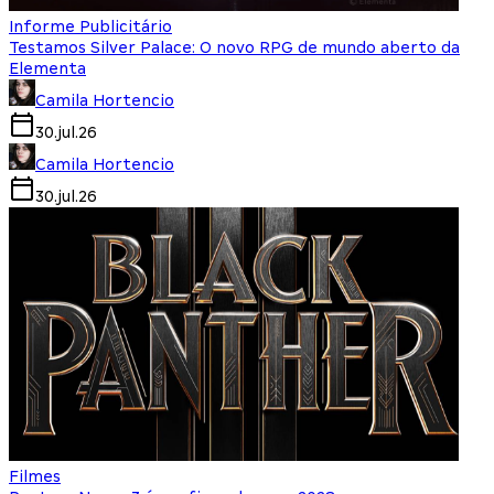
Informe Publicitário
Testamos Silver Palace: O novo RPG de mundo aberto da
Elementa
Camila Hortencio
30.jul.26
Camila Hortencio
30.jul.26
Filmes