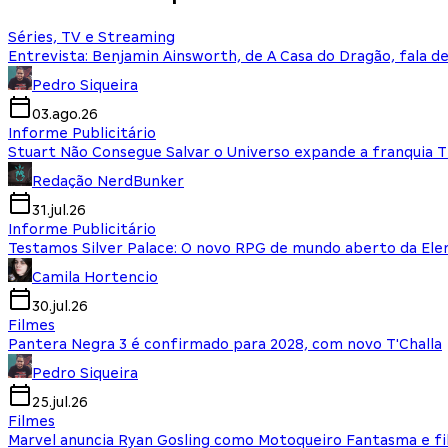
Séries, TV e Streaming
Entrevista: Benjamin Ainsworth, de A Casa do Dragão, fala d
Pedro Siqueira
03.ago.26
Informe Publicitário
Stuart Não Consegue Salvar o Universo expande a franquia 
Redação NerdBunker
31.jul.26
Informe Publicitário
Testamos Silver Palace: O novo RPG de mundo aberto da El
Camila Hortencio
30.jul.26
Filmes
Pantera Negra 3 é confirmado para 2028, com novo T'Challa
Pedro Siqueira
25.jul.26
Filmes
Marvel anuncia Ryan Gosling como Motoqueiro Fantasma e fi