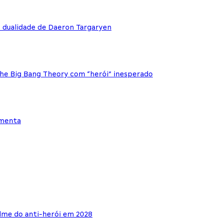
e dualidade de Daeron Targaryen
The Big Bang Theory com “herói” inesperado
ementa
lme do anti-herói em 2028