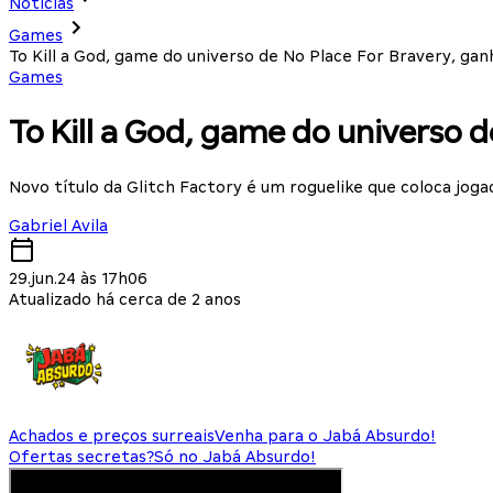
Notícias
Games
To Kill a God, game do universo de No Place For Bravery, ganh
Games
To Kill a God, game do universo d
Novo título da Glitch Factory é um roguelike que coloca joga
Gabriel Avila
29.jun.24 às 17h06
Atualizado há cerca de 2 anos
Achados e preços surreais
Venha para o Jabá Absurdo!
Ofertas secretas?
Só no Jabá Absurdo!