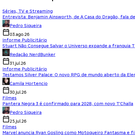
Séries, TV e Streaming
Entrevista: Benjamin Ainsworth, de A Casa do Dragão, fala d
Pedro Siqueira
03.ago.26
Informe Publicitário
Stuart Não Consegue Salvar o Universo expande a franquia 
Redação NerdBunker
31.jul.26
Informe Publicitário
Testamos Silver Palace: O novo RPG de mundo aberto da El
Camila Hortencio
30.jul.26
Filmes
Pantera Negra 3 é confirmado para 2028, com novo T'Challa
Pedro Siqueira
25.jul.26
Filmes
Marvel anuncia Ryan Gosling como Motoqueiro Fantasma e fi