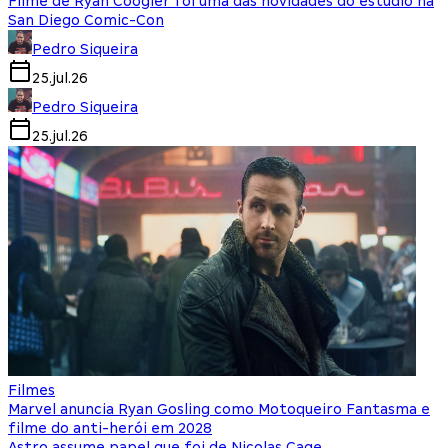
Filme de Ryan Coogler foi uma das novidades do estúdio na
San Diego Comic-Con
Pedro Siqueira
25.jul.26
Pedro Siqueira
25.jul.26
Filmes
Marvel anuncia Ryan Gosling como Motoqueiro Fantasma e
filme do anti-herói em 2028
Astro assume papel que foi de Nicolas Cage