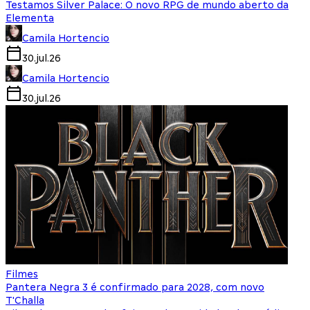
Testamos Silver Palace: O novo RPG de mundo aberto da
Elementa
Camila Hortencio
30.jul.26
Camila Hortencio
30.jul.26
Filmes
Pantera Negra 3 é confirmado para 2028, com novo
T'Challa