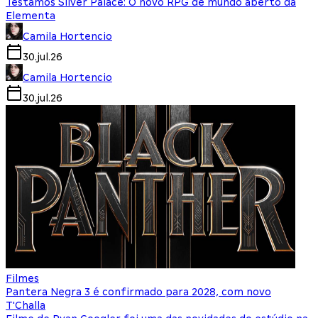
Testamos Silver Palace: O novo RPG de mundo aberto da
Elementa
Camila Hortencio
30.jul.26
Camila Hortencio
30.jul.26
Filmes
Pantera Negra 3 é confirmado para 2028, com novo
T'Challa