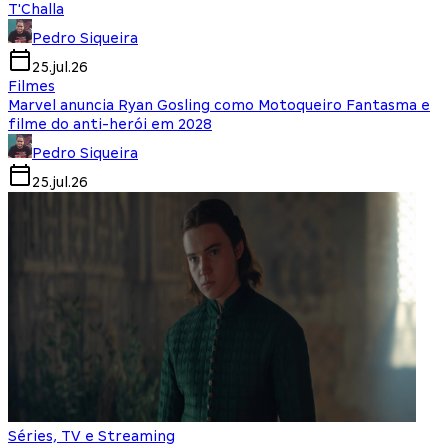
T'Challa
Pedro Siqueira
25.jul.26
Filmes
Marvel anuncia Ryan Gosling como Motoqueiro Fantasma e
filme do anti-herói em 2028
Pedro Siqueira
25.jul.26
Séries, TV e Streaming