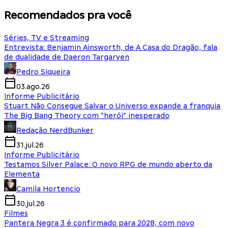
Recomendados pra você
Séries, TV e Streaming
Entrevista: Benjamin Ainsworth, de A Casa do Dragão, fala
de dualidade de Daeron Targaryen
Pedro Siqueira
03.ago.26
Informe Publicitário
Stuart Não Consegue Salvar o Universo expande a franquia
The Big Bang Theory com “herói” inesperado
Redação NerdBunker
31.jul.26
Informe Publicitário
Testamos Silver Palace: O novo RPG de mundo aberto da
Elementa
Camila Hortencio
30.jul.26
Filmes
Pantera Negra 3 é confirmado para 2028, com novo