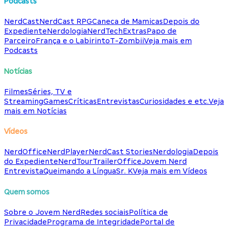
Podcasts
NerdCast
NerdCast RPG
Caneca de Mamicas
Depois do
Expediente
Nerdologia
NerdTech
Extras
Papo de
Parceiro
França e o Labirinto
T-Zombii
Veja mais em
Podcasts
Notícias
Filmes
Séries, TV e
Streaming
Games
Críticas
Entrevistas
Curiosidades e etc.
Veja
mais em Notícias
Vídeos
NerdOffice
NerdPlayer
NerdCast Stories
Nerdologia
Depois
do Expediente
NerdTour
TrailerOffice
Jovem Nerd
Entrevista
Queimando a Língua
Sr. K
Veja mais em Vídeos
Quem somos
Sobre o Jovem Nerd
Redes sociais
Política de
Privacidade
Programa de Integridade
Portal de