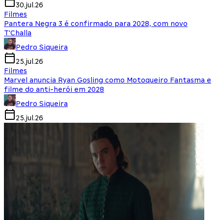
30.jul.26
Filmes
Pantera Negra 3 é confirmado para 2028, com novo
T'Challa
Pedro Siqueira
25.jul.26
Filmes
Marvel anuncia Ryan Gosling como Motoqueiro Fantasma e
filme do anti-herói em 2028
Pedro Siqueira
25.jul.26