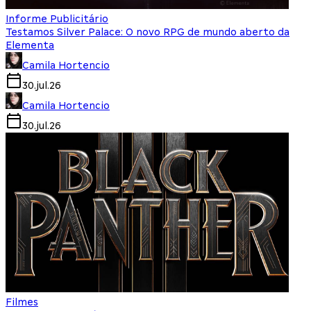
Informe Publicitário
Testamos Silver Palace: O novo RPG de mundo aberto da
Elementa
Camila Hortencio
30.jul.26
Camila Hortencio
30.jul.26
Filmes