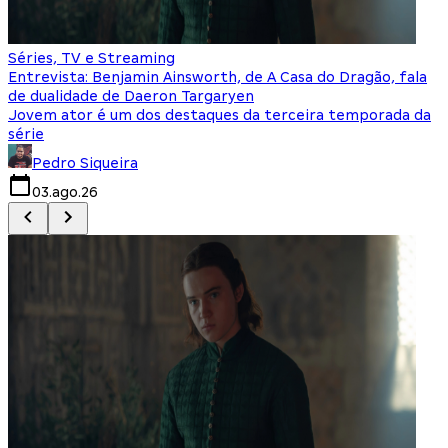
Séries, TV e Streaming
I
Entrevista: Benjamin Ainsworth, de A Casa do Dragão, fala
S
de dualidade de Daeron Targaryen
T
Jovem ator é um dos destaques da terceira temporada da
S
série
q
Pedro Siqueira
03.ago.26