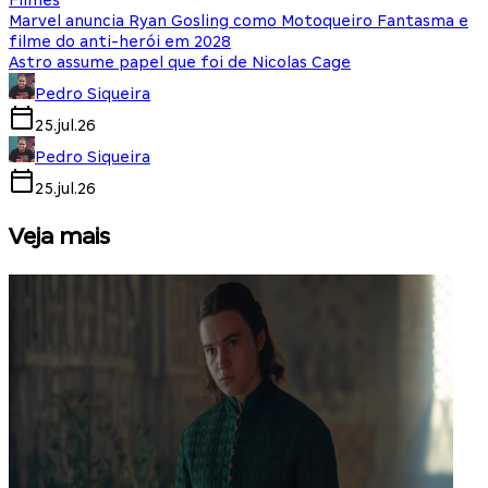
Filmes
Marvel anuncia Ryan Gosling como Motoqueiro Fantasma e
filme do anti-herói em 2028
Astro assume papel que foi de Nicolas Cage
Pedro Siqueira
25.jul.26
Pedro Siqueira
25.jul.26
Veja mais