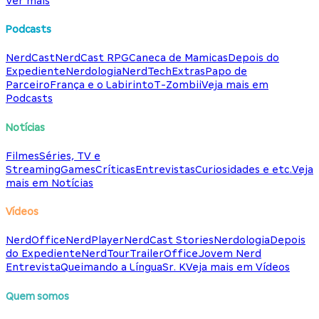
Ver mais
Podcasts
NerdCast
NerdCast RPG
Caneca de Mamicas
Depois do
Expediente
Nerdologia
NerdTech
Extras
Papo de
Parceiro
França e o Labirinto
T-Zombii
Veja mais em
Podcasts
Notícias
Filmes
Séries, TV e
Streaming
Games
Críticas
Entrevistas
Curiosidades e etc.
Veja
mais em Notícias
Vídeos
NerdOffice
NerdPlayer
NerdCast Stories
Nerdologia
Depois
do Expediente
NerdTour
TrailerOffice
Jovem Nerd
Entrevista
Queimando a Língua
Sr. K
Veja mais em Vídeos
Quem somos