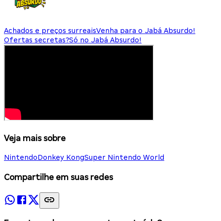
Achados e preços surreais
Venha para o Jabá Absurdo!
Ofertas secretas?
Só no Jabá Absurdo!
Veja mais sobre
Nintendo
Donkey Kong
Super Nintendo World
Compartilhe em suas redes