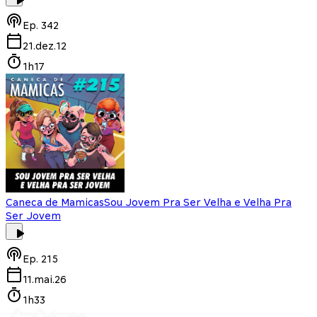
Ep.
342
21.dez.12
1h17
Caneca de Mamicas
Sou Jovem Pra Ser Velha e Velha Pra
Ser Jovem
Ep.
215
11.mai.26
1h33