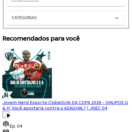
CATEGORIAS
Recomendados para você
Jovem Nerd Esporte Clube
GUIA DA COPA 2026 - GRUPOS G
& H: Você apostaria contra o AZAGHAL? | JNEC 04
Ep.
04