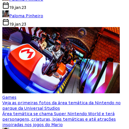
19.jan.23
Paloma Pinheiro
19.jan.23
Games
Veja as primeiras fotos da área temática da Nintendo no
parque da Universal Studios
Área temática se chama Super Nintendo World e terá
personagens, criaturas, lojas temáticas e até atrações
inspiradas nos jogos do Mario