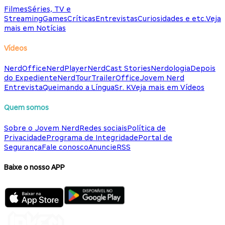
Filmes
Séries, TV e
Streaming
Games
Críticas
Entrevistas
Curiosidades e etc.
Veja
mais em Notícias
Vídeos
NerdOffice
NerdPlayer
NerdCast Stories
Nerdologia
Depois
do Expediente
NerdTour
TrailerOffice
Jovem Nerd
Entrevista
Queimando a Língua
Sr. K
Veja mais em Vídeos
Quem somos
Sobre o Jovem Nerd
Redes sociais
Política de
Privacidade
Programa de Integridade
Portal de
Segurança
Fale conosco
Anuncie
RSS
Baixe o nosso APP