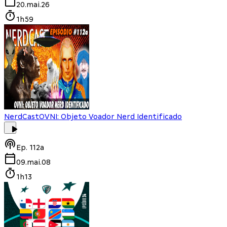
20.mai.26
1h59
NerdCast
OVNI: Objeto Voador Nerd Identificado
Ep.
112a
09.mai.08
1h13