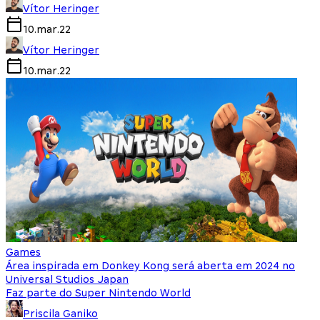
Vítor Heringer
10.mar.22
Vítor Heringer
10.mar.22
Games
Área inspirada em Donkey Kong será aberta em 2024 no
Universal Studios Japan
Faz parte do Super Nintendo World
Priscila Ganiko