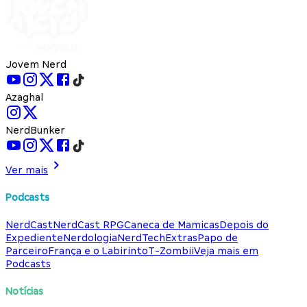
Jovem Nerd
Azaghal
NerdBunker
Ver mais
Podcasts
NerdCast
NerdCast RPG
Caneca de Mamicas
Depois do
Expediente
Nerdologia
NerdTech
Extras
Papo de
Parceiro
França e o Labirinto
T-Zombii
Veja mais em
Podcasts
Notícias