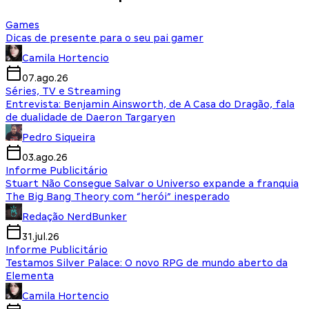
Games
Dicas de presente para o seu pai gamer
Camila Hortencio
07.ago.26
Séries, TV e Streaming
Entrevista: Benjamin Ainsworth, de A Casa do Dragão, fala
de dualidade de Daeron Targaryen
Pedro Siqueira
03.ago.26
Informe Publicitário
Stuart Não Consegue Salvar o Universo expande a franquia
The Big Bang Theory com “herói” inesperado
Redação NerdBunker
31.jul.26
Informe Publicitário
Testamos Silver Palace: O novo RPG de mundo aberto da
Elementa
Camila Hortencio