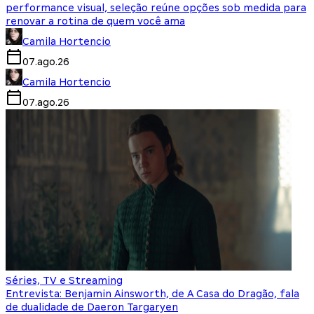
performance visual, seleção reúne opções sob medida para
renovar a rotina de quem você ama
Camila Hortencio
07.ago.26
Camila Hortencio
07.ago.26
Séries, TV e Streaming
Entrevista: Benjamin Ainsworth, de A Casa do Dragão, fala
de dualidade de Daeron Targaryen