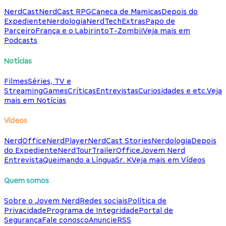
NerdCast
NerdCast RPG
Caneca de Mamicas
Depois do
Expediente
Nerdologia
NerdTech
Extras
Papo de
Parceiro
França e o Labirinto
T-Zombii
Veja mais em
Podcasts
Notícias
Filmes
Séries, TV e
Streaming
Games
Críticas
Entrevistas
Curiosidades e etc.
Veja
mais em Notícias
Vídeos
NerdOffice
NerdPlayer
NerdCast Stories
Nerdologia
Depois
do Expediente
NerdTour
TrailerOffice
Jovem Nerd
Entrevista
Queimando a Língua
Sr. K
Veja mais em Vídeos
Quem somos
Sobre o Jovem Nerd
Redes sociais
Política de
Privacidade
Programa de Integridade
Portal de
Segurança
Fale conosco
Anuncie
RSS