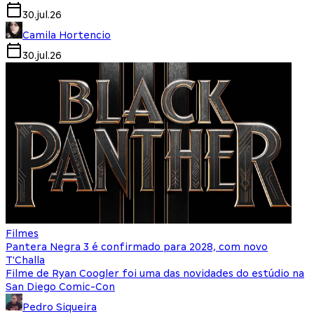
30.jul.26
Camila Hortencio
30.jul.26
Filmes
Pantera Negra 3 é confirmado para 2028, com novo
T'Challa
Filme de Ryan Coogler foi uma das novidades do estúdio na
San Diego Comic-Con
Pedro Siqueira