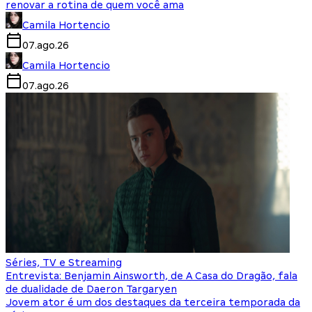
renovar a rotina de quem você ama
Camila Hortencio
07.ago.26
Camila Hortencio
07.ago.26
Séries, TV e Streaming
Entrevista: Benjamin Ainsworth, de A Casa do Dragão, fala
de dualidade de Daeron Targaryen
Jovem ator é um dos destaques da terceira temporada da