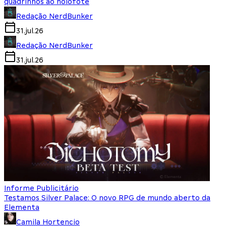
quadrinhos ao holofote
Redação NerdBunker
31.jul.26
Redação NerdBunker
31.jul.26
Informe Publicitário
Testamos Silver Palace: O novo RPG de mundo aberto da
Elementa
Camila Hortencio