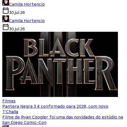
Camila Hortencio
30.jul.26
Camila Hortencio
30.jul.26
Filmes
Pantera Negra 3 é confirmado para 2028, com novo
T'Challa
Filme de Ryan Coogler foi uma das novidades do estúdio na
San Diego Comic-Con