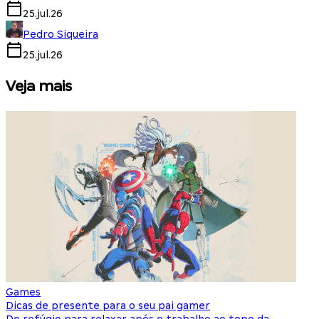
25.jul.26
Pedro Siqueira
25.jul.26
Veja mais
Games
S
Dicas de presente para o seu pai gamer
E
Do refúgio para relaxar após o trabalho ao topo da
d