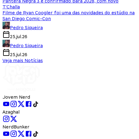
Pantera Negra 3 é confirmado para 2028, com novo
T'Challa
Filme de Ryan Coogler foi uma das novidades do estúdio na
San Diego Comic-Con
Pedro Siqueira
25.jul.26
Pedro Siqueira
25.jul.26
Veja mais Notícias
Jovem Nerd
Azaghal
NerdBunker