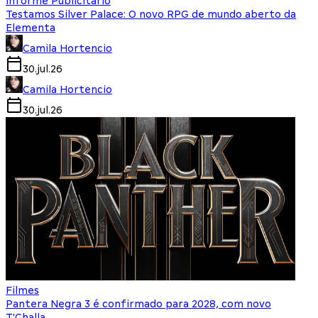
Informe Publicitário
Testamos Silver Palace: O novo RPG de mundo aberto da
Elementa
Camila Hortencio
30.jul.26
Camila Hortencio
30.jul.26
Filmes
Pantera Negra 3 é confirmado para 2028, com novo
T'Challa