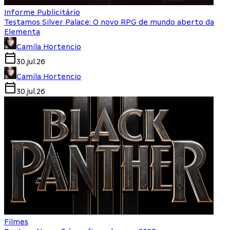
Informe Publicitário
Testamos Silver Palace: O novo RPG de mundo aberto da
Elementa
Camila Hortencio
30.jul.26
Camila Hortencio
30.jul.26
Filmes