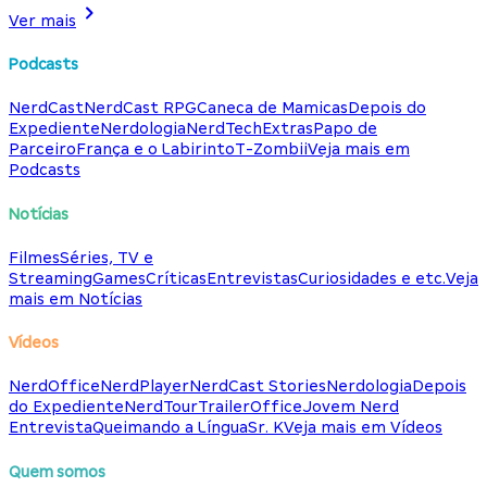
Ver mais
Podcasts
NerdCast
NerdCast RPG
Caneca de Mamicas
Depois do
Expediente
Nerdologia
NerdTech
Extras
Papo de
Parceiro
França e o Labirinto
T-Zombii
Veja mais em
Podcasts
Notícias
Filmes
Séries, TV e
Streaming
Games
Críticas
Entrevistas
Curiosidades e etc.
Veja
mais em Notícias
Vídeos
NerdOffice
NerdPlayer
NerdCast Stories
Nerdologia
Depois
do Expediente
NerdTour
TrailerOffice
Jovem Nerd
Entrevista
Queimando a Língua
Sr. K
Veja mais em Vídeos
Quem somos