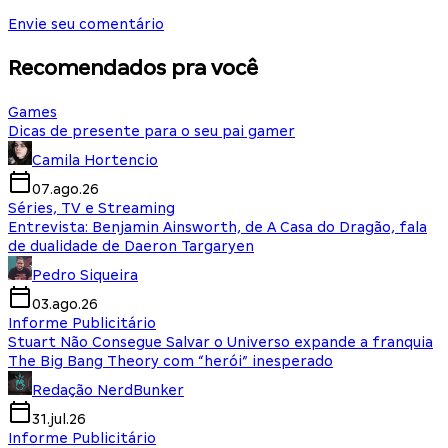
Envie seu comentário
Recomendados pra você
Games
Dicas de presente para o seu pai gamer
Camila Hortencio
07.ago.26
Séries, TV e Streaming
Entrevista: Benjamin Ainsworth, de A Casa do Dragão, fala
de dualidade de Daeron Targaryen
Pedro Siqueira
03.ago.26
Informe Publicitário
Stuart Não Consegue Salvar o Universo expande a franquia
The Big Bang Theory com “herói” inesperado
Redação NerdBunker
31.jul.26
Informe Publicitário