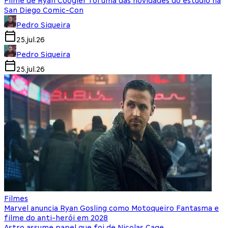
Filme de Ryan Coogler foi uma das novidades do estúdio na
San Diego Comic-Con
Pedro Siqueira
25.jul.26
Pedro Siqueira
25.jul.26
Filmes
Marvel anuncia Ryan Gosling como Motoqueiro Fantasma e
filme do anti-herói em 2028
Astro assume papel que foi de Nicolas Cage