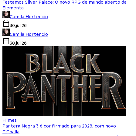
Testamos Silver Palace: O novo RPG de mundo aberto da
Elementa
Camila Hortencio
30.jul.26
Camila Hortencio
30.jul.26
Filmes
Pantera Negra 3 é confirmado para 2028, com novo
T'Challa