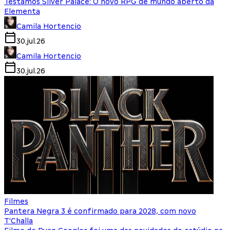
Testamos Silver Palace: O novo RPG de mundo aberto da
Elementa
Camila Hortencio
30.jul.26
Camila Hortencio
30.jul.26
Filmes
Pantera Negra 3 é confirmado para 2028, com novo
T'Challa