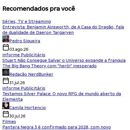
Recomendados pra você
Séries, TV e Streaming
Entrevista: Benjamin Ainsworth, de A Casa do Dragão, fala
de dualidade de Daeron Targaryen
Pedro Siqueira
03.ago.26
Informe Publicitário
Stuart Não Consegue Salvar o Universo expande a franquia
The Big Bang Theory com “herói” inesperado
Redação NerdBunker
31.jul.26
Informe Publicitário
Testamos Silver Palace: O novo RPG de mundo aberto da
Elementa
Camila Hortencio
30.jul.26
Filmes
Pantera Negra 3 é confirmado para 2028, com novo