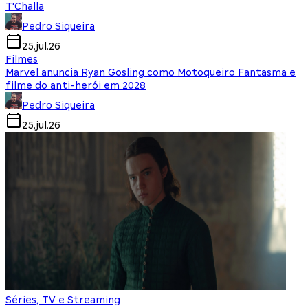
T'Challa
Pedro Siqueira
25.jul.26
Filmes
Marvel anuncia Ryan Gosling como Motoqueiro Fantasma e
filme do anti-herói em 2028
Pedro Siqueira
25.jul.26
Séries, TV e Streaming