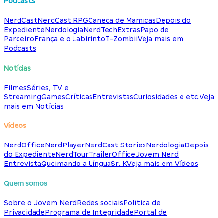
Podcasts
NerdCast
NerdCast RPG
Caneca de Mamicas
Depois do
Expediente
Nerdologia
NerdTech
Extras
Papo de
Parceiro
França e o Labirinto
T-Zombii
Veja mais em
Podcasts
Notícias
Filmes
Séries, TV e
Streaming
Games
Críticas
Entrevistas
Curiosidades e etc.
Veja
mais em Notícias
Vídeos
NerdOffice
NerdPlayer
NerdCast Stories
Nerdologia
Depois
do Expediente
NerdTour
TrailerOffice
Jovem Nerd
Entrevista
Queimando a Língua
Sr. K
Veja mais em Vídeos
Quem somos
Sobre o Jovem Nerd
Redes sociais
Política de
Privacidade
Programa de Integridade
Portal de