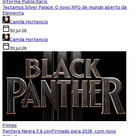
Informe Publicitário
Testamos Silver Palace: O novo RPG de mundo aberto da
Elementa
Camila Hortencio
30.jul.26
Camila Hortencio
30.jul.26
Filmes
Pantera Negra 3 é confirmado para 2028, com novo