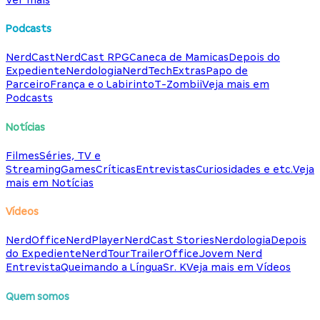
Podcasts
NerdCast
NerdCast RPG
Caneca de Mamicas
Depois do
Expediente
Nerdologia
NerdTech
Extras
Papo de
Parceiro
França e o Labirinto
T-Zombii
Veja mais em
Podcasts
Notícias
Filmes
Séries, TV e
Streaming
Games
Críticas
Entrevistas
Curiosidades e etc.
Veja
mais em Notícias
Vídeos
NerdOffice
NerdPlayer
NerdCast Stories
Nerdologia
Depois
do Expediente
NerdTour
TrailerOffice
Jovem Nerd
Entrevista
Queimando a Língua
Sr. K
Veja mais em Vídeos
Quem somos