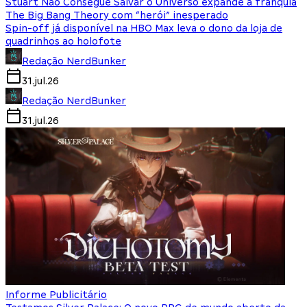
Stuart Não Consegue Salvar o Universo expande a franquia
The Big Bang Theory com “herói” inesperado
Spin-off já disponível na HBO Max leva o dono da loja de
quadrinhos ao holofote
Redação NerdBunker
31.jul.26
Redação NerdBunker
31.jul.26
Informe Publicitário