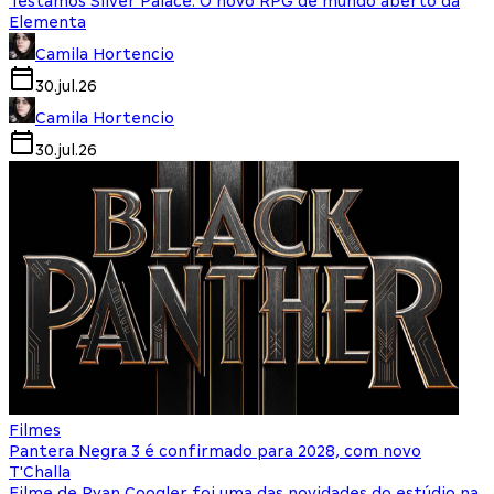
Testamos Silver Palace: O novo RPG de mundo aberto da
Elementa
Camila Hortencio
30.jul.26
Camila Hortencio
30.jul.26
Filmes
Pantera Negra 3 é confirmado para 2028, com novo
T'Challa
Filme de Ryan Coogler foi uma das novidades do estúdio na