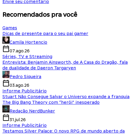
Envie seu comentário
Recomendados pra você
Games
Dicas de presente para o seu pai gamer
Camila Hortencio
07.ago.26
Séries, TV e Streaming
Entrevista: Benjamin Ainsworth, de A Casa do Dragão, fala
de dualidade de Daeron Targaryen
Pedro Siqueira
03.ago.26
Informe Publicitário
Stuart Não Consegue Salvar o Universo expande a franquia
The Big Bang Theory com “herói” inesperado
Redação NerdBunker
31.jul.26
Informe Publicitário
Testamos Silver Palace: O novo RPG de mundo aberto da