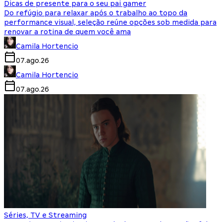
Dicas de presente para o seu pai gamer
Do refúgio para relaxar após o trabalho ao topo da
performance visual, seleção reúne opções sob medida para
renovar a rotina de quem você ama
Camila Hortencio
07.ago.26
Camila Hortencio
07.ago.26
Séries, TV e Streaming