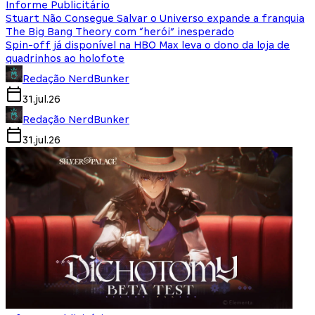
Informe Publicitário
Stuart Não Consegue Salvar o Universo expande a franquia
The Big Bang Theory com “herói” inesperado
Spin-off já disponível na HBO Max leva o dono da loja de
quadrinhos ao holofote
Redação NerdBunker
31.jul.26
Redação NerdBunker
31.jul.26