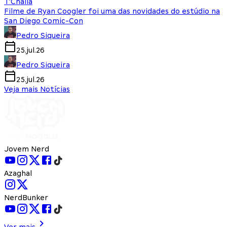
T'Challa
Filme de Ryan Coogler foi uma das novidades do estúdio na
San Diego Comic-Con
Pedro Siqueira
25.jul.26
Pedro Siqueira
25.jul.26
Veja mais Notícias
Jovem Nerd
Azaghal
NerdBunker
Ver mais