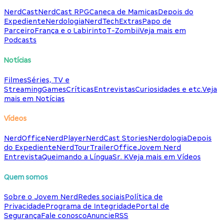
NerdCast
NerdCast RPG
Caneca de Mamicas
Depois do
Expediente
Nerdologia
NerdTech
Extras
Papo de
Parceiro
França e o Labirinto
T-Zombii
Veja mais em
Podcasts
Notícias
Filmes
Séries, TV e
Streaming
Games
Críticas
Entrevistas
Curiosidades e etc.
Veja
mais em Notícias
Vídeos
NerdOffice
NerdPlayer
NerdCast Stories
Nerdologia
Depois
do Expediente
NerdTour
TrailerOffice
Jovem Nerd
Entrevista
Queimando a Língua
Sr. K
Veja mais em Vídeos
Quem somos
Sobre o Jovem Nerd
Redes sociais
Política de
Privacidade
Programa de Integridade
Portal de
Segurança
Fale conosco
Anuncie
RSS