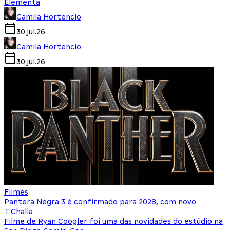
Elementa
Camila Hortencio
30.jul.26
Camila Hortencio
30.jul.26
Filmes
Pantera Negra 3 é confirmado para 2028, com novo
T'Challa
Filme de Ryan Coogler foi uma das novidades do estúdio na