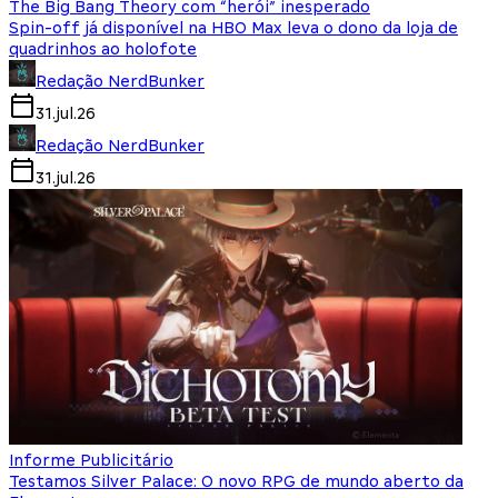
The Big Bang Theory com “herói” inesperado
Spin-off já disponível na HBO Max leva o dono da loja de
quadrinhos ao holofote
Redação NerdBunker
31.jul.26
Redação NerdBunker
31.jul.26
Informe Publicitário
Testamos Silver Palace: O novo RPG de mundo aberto da