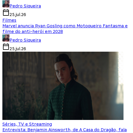
Pedro Siqueira
25.jul.26
Filmes
Marvel anuncia Ryan Gosling como Motoqueiro Fantasma e
filme do anti-herói em 2028
Pedro Siqueira
25.jul.26
Séries, TV e Streaming
Entrevista: Benjamin Ainsworth, de A Casa do Dragão, fala