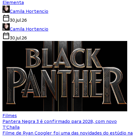
Elementa
Camila Hortencio
30.jul.26
Camila Hortencio
30.jul.26
Filmes
Pantera Negra 3 é confirmado para 2028, com novo
T'Challa
Filme de Ryan Coogler foi uma das novidades do estúdio na