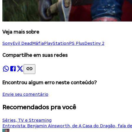
Veja mais sobre
Sony
Evil Dead
Máfia
PlayStation
PS Plus
Destiny 2
Compartilhe em suas redes
Encontrou algum erro neste conteúdo?
Envie seu comentário
Recomendados pra você
Séries, TV e Streaming
Entrevista: Benjamin Ainsworth, de A Casa do Dragão, fala d