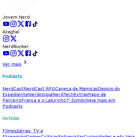
Jovem Nerd
Azaghal
NerdBunker
Ver mais
Podcasts
NerdCast
NerdCast RPG
Caneca de Mamicas
Depois do
Expediente
Nerdologia
NerdTech
Extras
Papo de
Parceiro
França e o Labirinto
T-Zombii
Veja mais em
Podcasts
Notícias
Filmes
Séries, TV e
Streaming
Games
Críticas
Entrevistas
Curiosidades e etc.
Veja