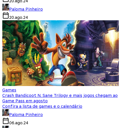
20.ago.24
Paloma Pinheiro
20.ago.24
Games
Crash Bandicoot N. Sane Trilogy e mais jogos chegam ao
Game Pass em agosto
Confira a lista de games e o calendário
Paloma Pinheiro
06.ago.24