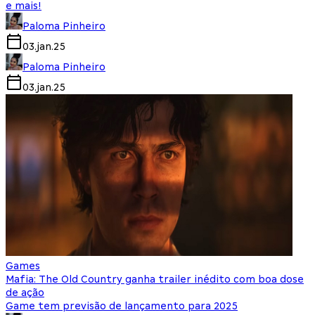
e mais!
Paloma Pinheiro
03.jan.25
Paloma Pinheiro
03.jan.25
Games
Mafia: The Old Country ganha trailer inédito com boa dose
de ação
Game tem previsão de lançamento para 2025