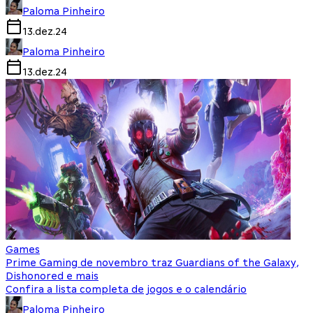
Paloma Pinheiro
13.dez.24
Paloma Pinheiro
13.dez.24
Games
Prime Gaming de novembro traz Guardians of the Galaxy,
Dishonored e mais
Confira a lista completa de jogos e o calendário
Paloma Pinheiro