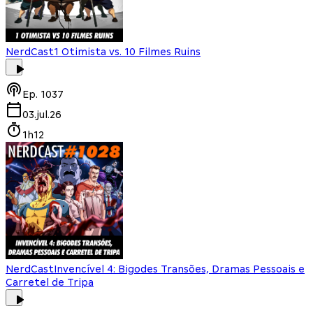
NerdCast
1 Otimista vs. 10 Filmes Ruins
Ep.
1037
03.jul.26
1h12
NerdCast
Invencível 4: Bigodes Transões, Dramas Pessoais e
Carretel de Tripa