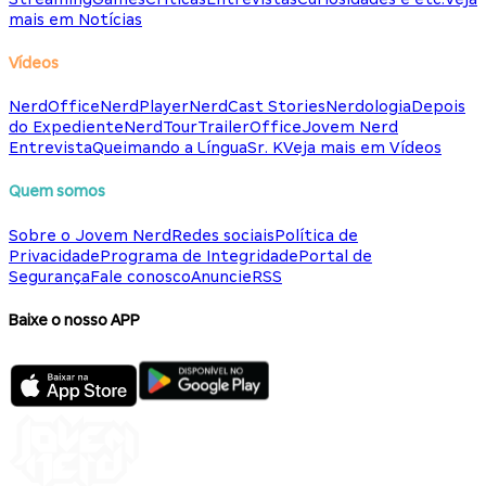
mais em Notícias
Vídeos
NerdOffice
NerdPlayer
NerdCast Stories
Nerdologia
Depois
do Expediente
NerdTour
TrailerOffice
Jovem Nerd
Entrevista
Queimando a Língua
Sr. K
Veja mais em Vídeos
Quem somos
Sobre o Jovem Nerd
Redes sociais
Política de
Privacidade
Programa de Integridade
Portal de
Segurança
Fale conosco
Anuncie
RSS
Baixe o nosso APP