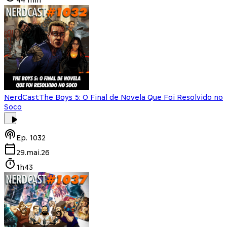
NerdCast
The Boys 5: O Final de Novela Que Foi Resolvido no
Soco
Ep.
1032
29.mai.26
1h43