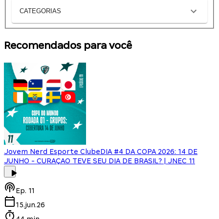
CATEGORIAS
Recomendados para você
Jovem Nerd Esporte Clube
DIA #4 DA COPA 2026: 14 DE
JUNHO - CURAÇAO TEVE SEU DIA DE BRASIL? | JNEC 11
Ep.
11
15.jun.26
44 min