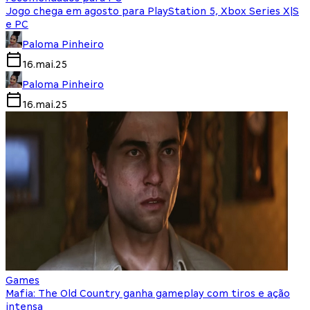
Jogo chega em agosto para PlayStation 5, Xbox Series X|S
e PC
Paloma Pinheiro
16.mai.25
Paloma Pinheiro
16.mai.25
Games
Mafia: The Old Country ganha gameplay com tiros e ação
intensa