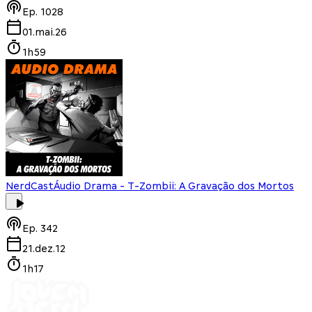
Ep.
1028
01.mai.26
1h59
NerdCast
Áudio Drama - T-Zombii: A Gravação dos Mortos
Ep.
342
21.dez.12
1h17