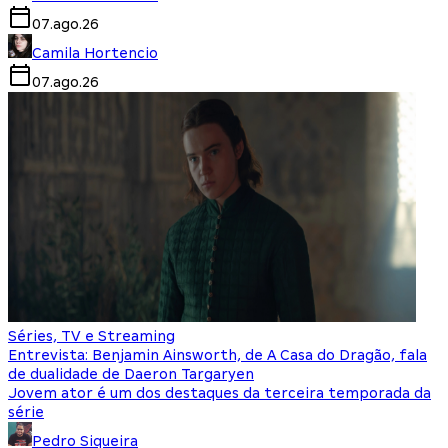
07.ago.26
Camila Hortencio
07.ago.26
Séries, TV e Streaming
Entrevista: Benjamin Ainsworth, de A Casa do Dragão, fala
de dualidade de Daeron Targaryen
Jovem ator é um dos destaques da terceira temporada da
série
Pedro Siqueira