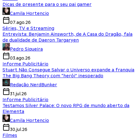
Dicas de presente para o seu pai gamer
Camila Hortencio
07.ago.26
Séries, TV e Streaming
Entrevista: Benjamin Ainsworth, de A Casa do Dragão, fala
de dualidade de Daeron Targaryen
Pedro Siqueira
03.ago.26
Informe Publicitário
Stuart Não Consegue Salvar o Universo expande a franquia
The Big Bang Theory com “herói” inesperado
Redação NerdBunker
31.jul.26
Informe Publicitário
Testamos Silver Palace: O novo RPG de mundo aberto da
Elementa
Camila Hortencio
30.jul.26
Filmes