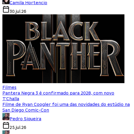
Camila Hortencio
30.jul.26
Filmes
Pantera Negra 3 é confirmado para 2028, com novo
T'Challa
Filme de Ryan Coogler foi uma das novidades do estúdio na
San Diego Comic-Con
Pedro Siqueira
25.jul.26