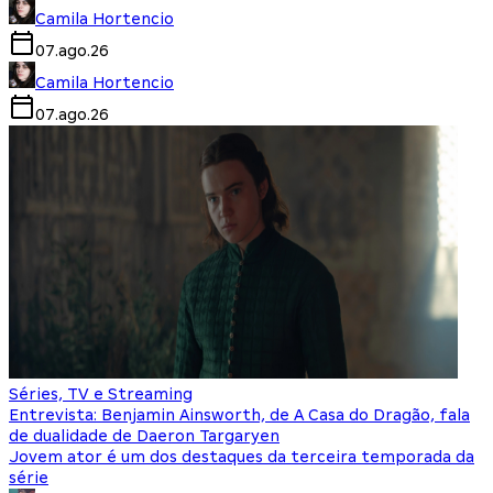
Camila Hortencio
07.ago.26
Camila Hortencio
07.ago.26
Séries, TV e Streaming
Entrevista: Benjamin Ainsworth, de A Casa do Dragão, fala
de dualidade de Daeron Targaryen
Jovem ator é um dos destaques da terceira temporada da
série