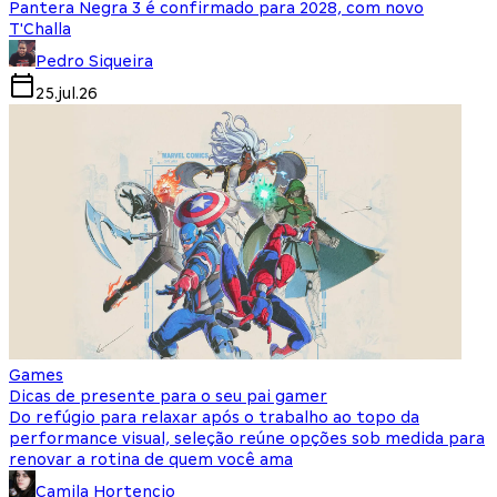
Pantera Negra 3 é confirmado para 2028, com novo
T'Challa
Pedro Siqueira
25.jul.26
Games
Dicas de presente para o seu pai gamer
Do refúgio para relaxar após o trabalho ao topo da
performance visual, seleção reúne opções sob medida para
renovar a rotina de quem você ama
Camila Hortencio