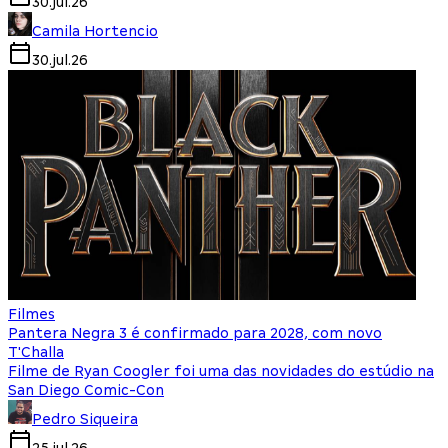
30.jul.26
Camila Hortencio
30.jul.26
Filmes
Pantera Negra 3 é confirmado para 2028, com novo
T'Challa
Filme de Ryan Coogler foi uma das novidades do estúdio na
San Diego Comic-Con
Pedro Siqueira