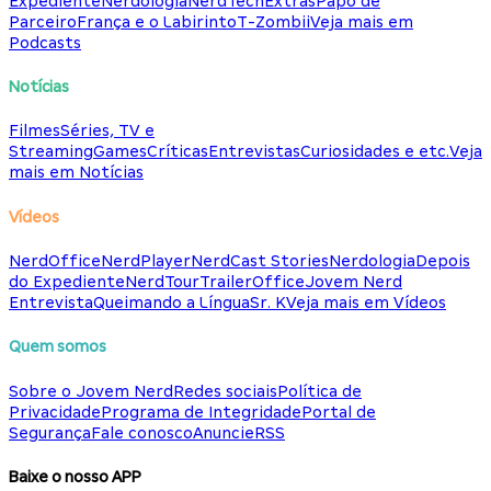
Expediente
Nerdologia
NerdTech
Extras
Papo de
Parceiro
França e o Labirinto
T-Zombii
Veja mais em
Podcasts
Notícias
Filmes
Séries, TV e
Streaming
Games
Críticas
Entrevistas
Curiosidades e etc.
Veja
mais em Notícias
Vídeos
NerdOffice
NerdPlayer
NerdCast Stories
Nerdologia
Depois
do Expediente
NerdTour
TrailerOffice
Jovem Nerd
Entrevista
Queimando a Língua
Sr. K
Veja mais em Vídeos
Quem somos
Sobre o Jovem Nerd
Redes sociais
Política de
Privacidade
Programa de Integridade
Portal de
Segurança
Fale conosco
Anuncie
RSS
Baixe o nosso APP