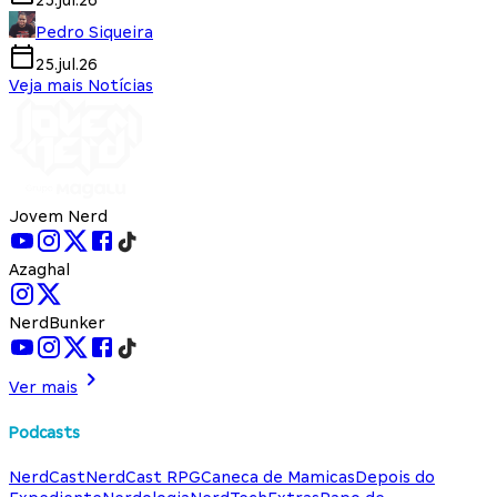
25.jul.26
Pedro Siqueira
25.jul.26
Veja mais Notícias
Jovem Nerd
Azaghal
NerdBunker
Ver mais
Podcasts
NerdCast
NerdCast RPG
Caneca de Mamicas
Depois do