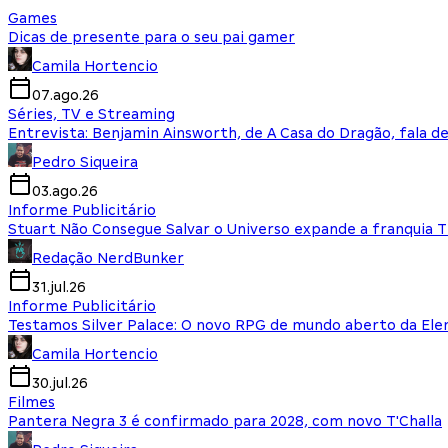
Games
Dicas de presente para o seu pai gamer
Camila Hortencio
07.ago.26
Séries, TV e Streaming
Entrevista: Benjamin Ainsworth, de A Casa do Dragão, fala d
Pedro Siqueira
03.ago.26
Informe Publicitário
Stuart Não Consegue Salvar o Universo expande a franquia 
Redação NerdBunker
31.jul.26
Informe Publicitário
Testamos Silver Palace: O novo RPG de mundo aberto da El
Camila Hortencio
30.jul.26
Filmes
Pantera Negra 3 é confirmado para 2028, com novo T'Challa