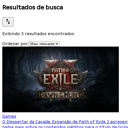
Resultados de busca
Exibindo 5 resultados encontrados.
Ordenar por:
Games
O Despertar da Caçada: Expansão de Path of Exile 2 apresent
Saiba mais sobre os conteúdos inéditos para o título da Gri