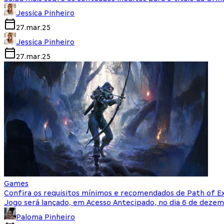
Jessica Pinheiro
27.mar.25
Jessica Pinheiro
27.mar.25
Games
Confira os requisitos mínimos e recomendados de Path of Ex
Jogo será lançado, em Acesso Antecipado, no dia 6 de deze
Paloma Pinheiro