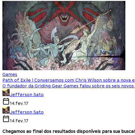
Games
Path of Exile | Conversamos com Chris Wilson sobre a nova 
O fundador da Griding Gear Games falou sobre os seis novos 
Jefferson Sato
14.fev.17
Jefferson Sato
14.fev.17
Chegamos ao final dos resultados disponíveis para sua busca!