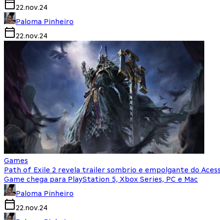
22.nov.24
Paloma Pinheiro
22.nov.24
Games
Path of Exile 2 revela trailer sombrio e empolgante do Ace
Game chega para PlayStation 5, Xbox Series, PC e Mac
Paloma Pinheiro
22.nov.24