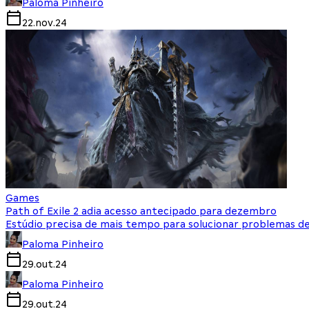
Paloma Pinheiro
22.nov.24
Games
Path of Exile 2 adia acesso antecipado para dezembro
Estúdio precisa de mais tempo para solucionar problemas d
Paloma Pinheiro
29.out.24
Paloma Pinheiro
29.out.24