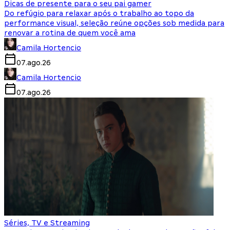
Dicas de presente para o seu pai gamer
Do refúgio para relaxar após o trabalho ao topo da
performance visual, seleção reúne opções sob medida para
renovar a rotina de quem você ama
Camila Hortencio
07.ago.26
Camila Hortencio
07.ago.26
Séries, TV e Streaming