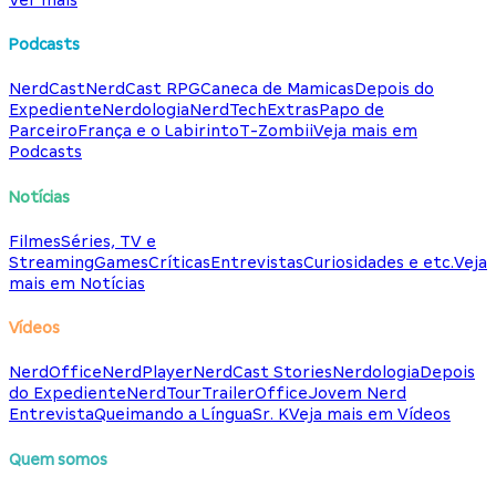
Podcasts
NerdCast
NerdCast RPG
Caneca de Mamicas
Depois do
Expediente
Nerdologia
NerdTech
Extras
Papo de
Parceiro
França e o Labirinto
T-Zombii
Veja mais em
Podcasts
Notícias
Filmes
Séries, TV e
Streaming
Games
Críticas
Entrevistas
Curiosidades e etc.
Veja
mais em Notícias
Vídeos
NerdOffice
NerdPlayer
NerdCast Stories
Nerdologia
Depois
do Expediente
NerdTour
TrailerOffice
Jovem Nerd
Entrevista
Queimando a Língua
Sr. K
Veja mais em Vídeos
Quem somos