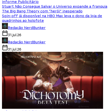
Informe Publicitário
Stuart Não Consegue Salvar o Universo expande a franquia
The Big Bang Theory com “herói” inesperado
Spin-off já disponível na HBO Max leva o dono da loja de
quadrinhos ao holofote
Redação NerdBunker
31.jul.26
Redação NerdBunker
31.jul.26