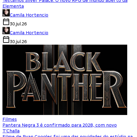
Testamos Silver Palace: O novo RPG de mundo aberto da
Elementa
Camila Hortencio
30.jul.26
Camila Hortencio
30.jul.26
Filmes
Pantera Negra 3 é confirmado para 2028, com novo
T'Challa
Filme de Ryan Coogler foi uma das novidades do estúdio na