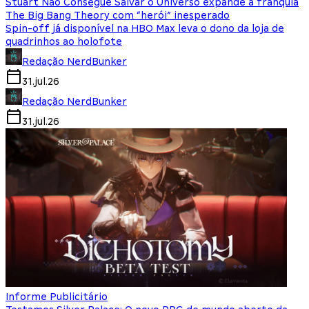
Stuart Não Consegue Salvar o Universo expande a franquia
The Big Bang Theory com “herói” inesperado
Spin-off já disponível na HBO Max leva o dono da loja de
quadrinhos ao holofote
Redação NerdBunker
31.jul.26
Redação NerdBunker
31.jul.26
Informe Publicitário