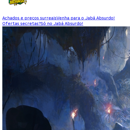
Achados e preços surreais
Venha para o Jabá Absurdo!
Ofertas secretas?
Só no Jabá Absurdo!