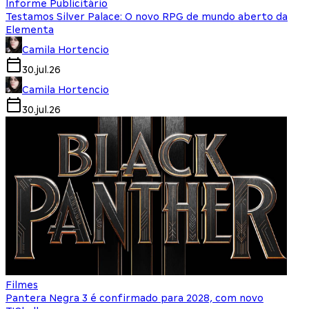
Informe Publicitário
Testamos Silver Palace: O novo RPG de mundo aberto da
Elementa
Camila Hortencio
30.jul.26
Camila Hortencio
30.jul.26
Filmes
Pantera Negra 3 é confirmado para 2028, com novo