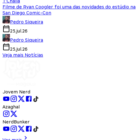
T'Challa
Filme de Ryan Coogler foi uma das novidades do estúdio na
San Diego Comic-Con
Pedro Siqueira
25.jul.26
Pedro Siqueira
25.jul.26
Veja mais Notícias
Jovem Nerd
Azaghal
NerdBunker
Ver mais