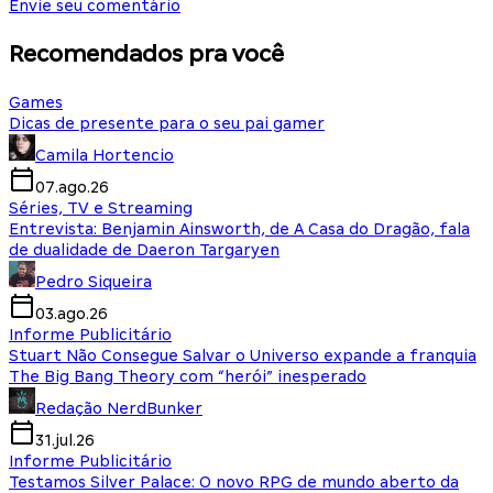
Envie seu comentário
Recomendados pra você
Games
Dicas de presente para o seu pai gamer
Camila Hortencio
07.ago.26
Séries, TV e Streaming
Entrevista: Benjamin Ainsworth, de A Casa do Dragão, fala
de dualidade de Daeron Targaryen
Pedro Siqueira
03.ago.26
Informe Publicitário
Stuart Não Consegue Salvar o Universo expande a franquia
The Big Bang Theory com “herói” inesperado
Redação NerdBunker
31.jul.26
Informe Publicitário
Testamos Silver Palace: O novo RPG de mundo aberto da