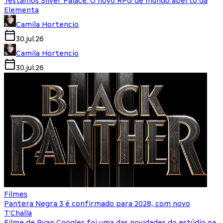
Testamos Silver Palace: O novo RPG de mundo aberto da
Elementa
Camila Hortencio
30.jul.26
Camila Hortencio
30.jul.26
Filmes
Pantera Negra 3 é confirmado para 2028, com novo
T'Challa
Filme de Ryan Coogler foi uma das novidades do estúdio na