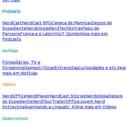
Podcasts
NerdCast
NerdCast RPG
Caneca de Mamicas
Depois do
Expediente
Nerdologia
NerdTech
Extras
Papo de
Parceiro
França e o Labirinto
T-Zombii
Veja mais em
Podcasts
Notícias
Filmes
Séries, TV e
Streaming
Games
Críticas
Entrevistas
Curiosidades e etc.
Veja
mais em Notícias
Vídeos
NerdOffice
NerdPlayer
NerdCast Stories
Nerdologia
Depois
do Expediente
NerdTour
TrailerOffice
Jovem Nerd
Entrevista
Queimando a Língua
Sr. K
Veja mais em Vídeos
Quem somos