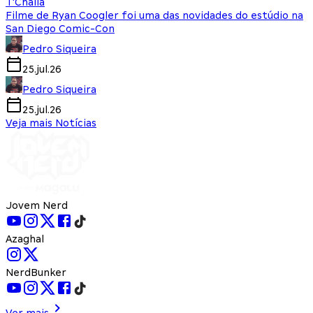
T'Challa
Filme de Ryan Coogler foi uma das novidades do estúdio na
San Diego Comic-Con
Pedro Siqueira
25.jul.26
Pedro Siqueira
25.jul.26
Veja mais Notícias
Jovem Nerd
Azaghal
NerdBunker
Ver mais