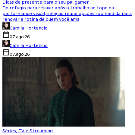
Dicas de presente para o seu pai gamer
Do refúgio para relaxar após o trabalho ao topo da
performance visual, seleção reúne opções sob medida para
renovar a rotina de quem você ama
Camila Hortencio
07.ago.26
Camila Hortencio
07.ago.26
Séries, TV e Streaming