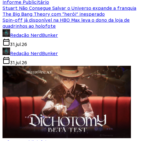
Informe Publicitário
Stuart Não Consegue Salvar o Universo expande a franquia
The Big Bang Theory com “herói” inesperado
Spin-off já disponível na HBO Max leva o dono da loja de
quadrinhos ao holofote
Redação NerdBunker
31.jul.26
Redação NerdBunker
31.jul.26