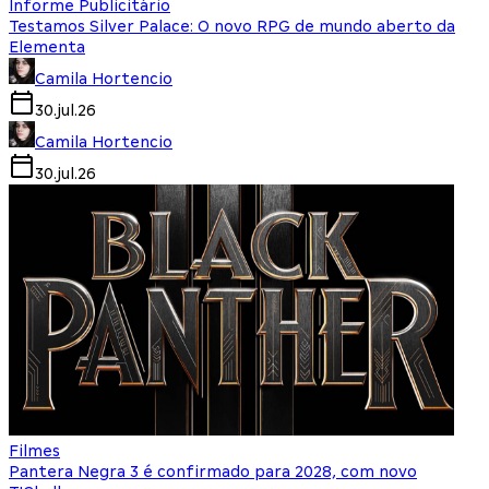
Informe Publicitário
Testamos Silver Palace: O novo RPG de mundo aberto da
Elementa
Camila Hortencio
30.jul.26
Camila Hortencio
30.jul.26
Filmes
Pantera Negra 3 é confirmado para 2028, com novo