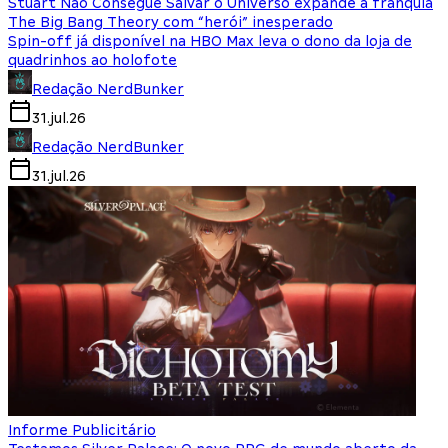
Stuart Não Consegue Salvar o Universo expande a franquia
The Big Bang Theory com “herói” inesperado
Spin-off já disponível na HBO Max leva o dono da loja de
quadrinhos ao holofote
Redação NerdBunker
31.jul.26
Redação NerdBunker
31.jul.26
Informe Publicitário