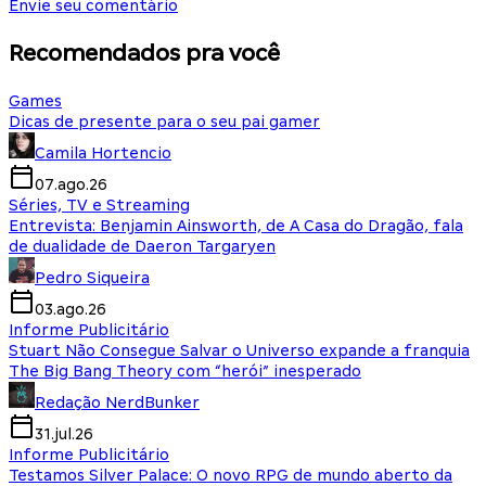
Envie seu comentário
Recomendados pra você
Games
Dicas de presente para o seu pai gamer
Camila Hortencio
07.ago.26
Séries, TV e Streaming
Entrevista: Benjamin Ainsworth, de A Casa do Dragão, fala
de dualidade de Daeron Targaryen
Pedro Siqueira
03.ago.26
Informe Publicitário
Stuart Não Consegue Salvar o Universo expande a franquia
The Big Bang Theory com “herói” inesperado
Redação NerdBunker
31.jul.26
Informe Publicitário
Testamos Silver Palace: O novo RPG de mundo aberto da