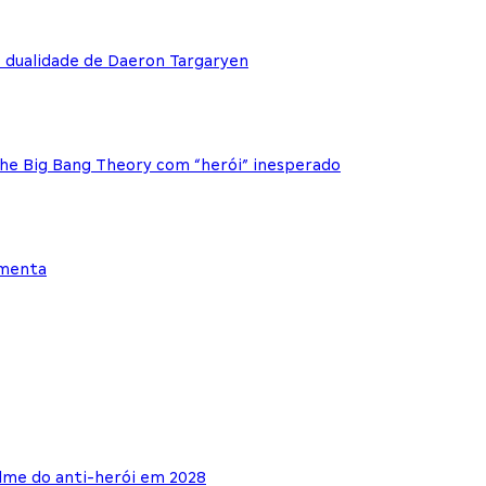
e dualidade de Daeron Targaryen
The Big Bang Theory com “herói” inesperado
ementa
lme do anti-herói em 2028