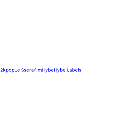
 2
kpop
Le Sserafim
Hybe
Hybe Labels