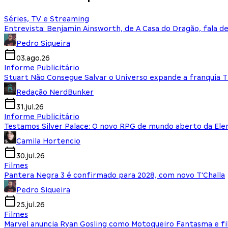
Séries, TV e Streaming
Entrevista: Benjamin Ainsworth, de A Casa do Dragão, fala d
Pedro Siqueira
03.ago.26
Informe Publicitário
Stuart Não Consegue Salvar o Universo expande a franquia 
Redação NerdBunker
31.jul.26
Informe Publicitário
Testamos Silver Palace: O novo RPG de mundo aberto da El
Camila Hortencio
30.jul.26
Filmes
Pantera Negra 3 é confirmado para 2028, com novo T'Challa
Pedro Siqueira
25.jul.26
Filmes
Marvel anuncia Ryan Gosling como Motoqueiro Fantasma e fi