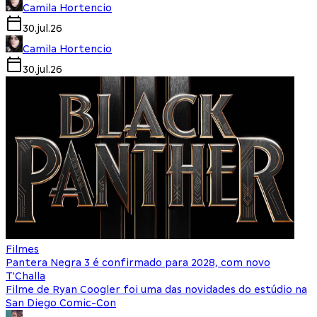
Camila Hortencio
30.jul.26
Camila Hortencio
30.jul.26
Filmes
Pantera Negra 3 é confirmado para 2028, com novo
T'Challa
Filme de Ryan Coogler foi uma das novidades do estúdio na
San Diego Comic-Con