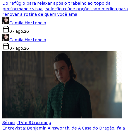
Do refúgio para relaxar após o trabalho ao topo da
performance visual, seleção reúne opções sob medida para
renovar a rotina de quem você ama
Camila Hortencio
07.ago.26
Camila Hortencio
07.ago.26
Séries, TV e Streaming
Entrevista: Benjamin Ainsworth, de A Casa do Dragão, fala