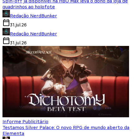
Spin-off já disponível na HBO Max leva o dono da loja de
quadrinhos ao holofote
Redação NerdBunker
31.jul.26
Redação NerdBunker
31.jul.26
Informe Publicitário
Testamos Silver Palace: O novo RPG de mundo aberto da
Elementa