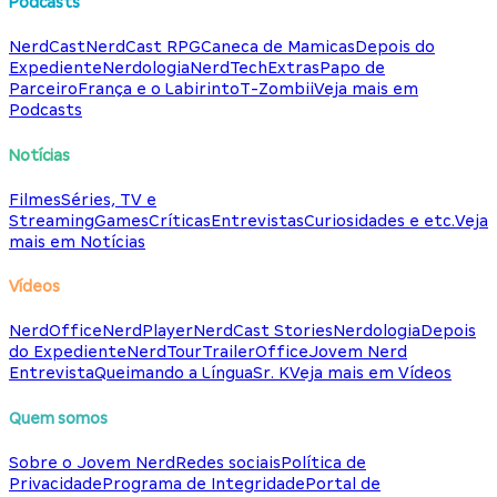
Podcasts
NerdCast
NerdCast RPG
Caneca de Mamicas
Depois do
Expediente
Nerdologia
NerdTech
Extras
Papo de
Parceiro
França e o Labirinto
T-Zombii
Veja mais em
Podcasts
Notícias
Filmes
Séries, TV e
Streaming
Games
Críticas
Entrevistas
Curiosidades e etc.
Veja
mais em Notícias
Vídeos
NerdOffice
NerdPlayer
NerdCast Stories
Nerdologia
Depois
do Expediente
NerdTour
TrailerOffice
Jovem Nerd
Entrevista
Queimando a Língua
Sr. K
Veja mais em Vídeos
Quem somos
Sobre o Jovem Nerd
Redes sociais
Política de
Privacidade
Programa de Integridade
Portal de