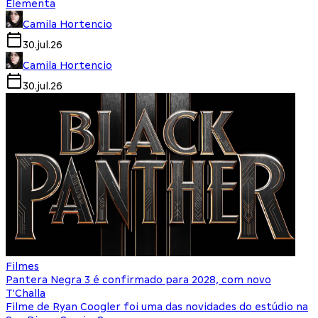
Elementa
Camila Hortencio
30.jul.26
Camila Hortencio
30.jul.26
Filmes
Pantera Negra 3 é confirmado para 2028, com novo
T'Challa
Filme de Ryan Coogler foi uma das novidades do estúdio na