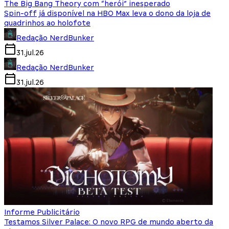
The Big Bang Theory com “herói” inesperado
Spin-off já disponível na HBO Max leva o dono da loja de
quadrinhos ao holofote
Redação NerdBunker
31.jul.26
Redação NerdBunker
31.jul.26
Informe Publicitário
Testamos Silver Palace: O novo RPG de mundo aberto da