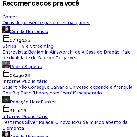
Recomendados pra você
Games
Dicas de presente para o seu pai gamer
Camila Hortencio
07.ago.26
Séries, TV e Streaming
Entrevista: Benjamin Ainsworth, de A Casa do Dragão, fala
de dualidade de Daeron Targaryen
Pedro Siqueira
03.ago.26
Informe Publicitário
Stuart Não Consegue Salvar o Universo expande a franquia
The Big Bang Theory com “herói” inesperado
Redação NerdBunker
31.jul.26
Informe Publicitário
Testamos Silver Palace: O novo RPG de mundo aberto da
Elementa