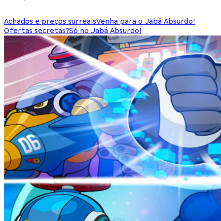
Achados e preços surreais
Venha para o Jabá Absurdo!
Ofertas secretas?
Só no Jabá Absurdo!