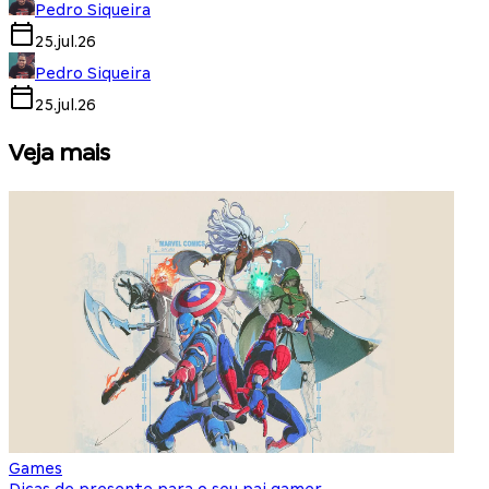
Pedro Siqueira
25.jul.26
Pedro Siqueira
25.jul.26
Veja mais
Games
S
Dicas de presente para o seu pai gamer
E