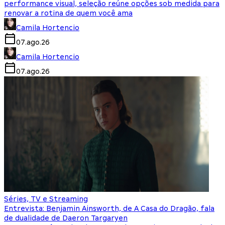
performance visual, seleção reúne opções sob medida para
renovar a rotina de quem você ama
Camila Hortencio
07.ago.26
Camila Hortencio
07.ago.26
Séries, TV e Streaming
Entrevista: Benjamin Ainsworth, de A Casa do Dragão, fala
de dualidade de Daeron Targaryen