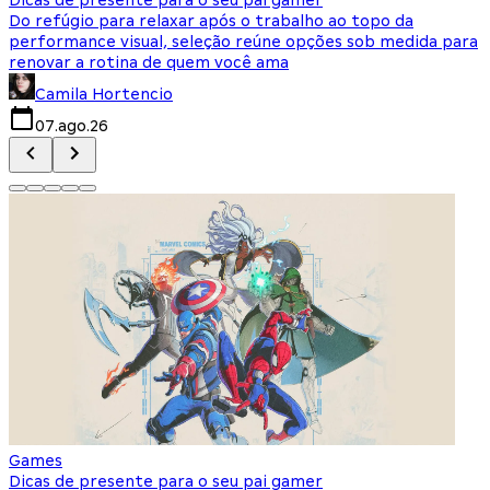
Do refúgio para relaxar após o trabalho ao topo da
d
performance visual, seleção reúne opções sob medida para
J
renovar a rotina de quem você ama
s
Camila Hortencio
07.ago.26
Games
Dicas de presente para o seu pai gamer