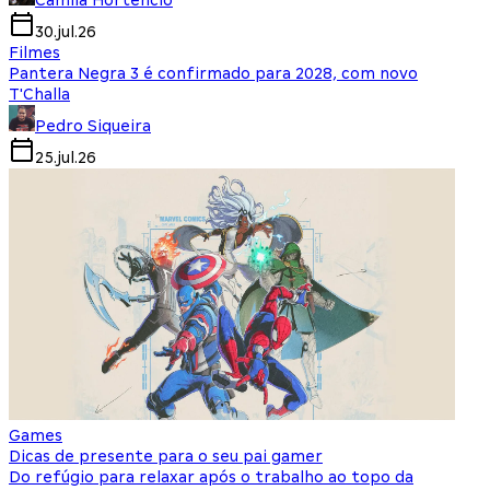
Camila Hortencio
30.jul.26
Filmes
Pantera Negra 3 é confirmado para 2028, com novo
T'Challa
Pedro Siqueira
25.jul.26
Games
Dicas de presente para o seu pai gamer
Do refúgio para relaxar após o trabalho ao topo da