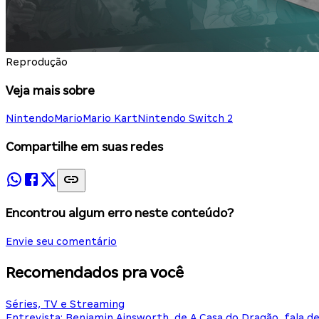
Reprodução
Veja mais sobre
Nintendo
Mario
Mario Kart
Nintendo Switch 2
Compartilhe em suas redes
Encontrou algum erro neste conteúdo?
Envie seu comentário
Recomendados pra você
Séries, TV e Streaming
Entrevista: Benjamin Ainsworth, de A Casa do Dragão, fala d