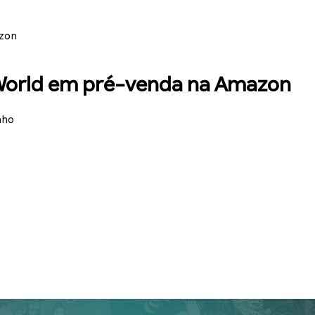
azon
 World em pré-venda na Amazon
nho