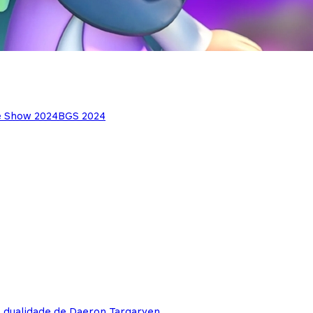
e Show 2024
BGS 2024
e dualidade de Daeron Targaryen