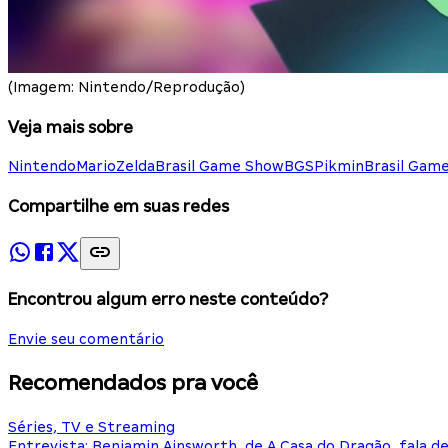
(Imagem: Nintendo/Reprodução)
Veja mais sobre
Nintendo
Mario
Zelda
Brasil Game Show
BGS
Pikmin
Brasil Gam
Compartilhe em suas redes
Encontrou algum erro neste conteúdo?
Envie seu comentário
Recomendados pra você
Séries, TV e Streaming
Entrevista: Benjamin Ainsworth, de A Casa do Dragão, fala d