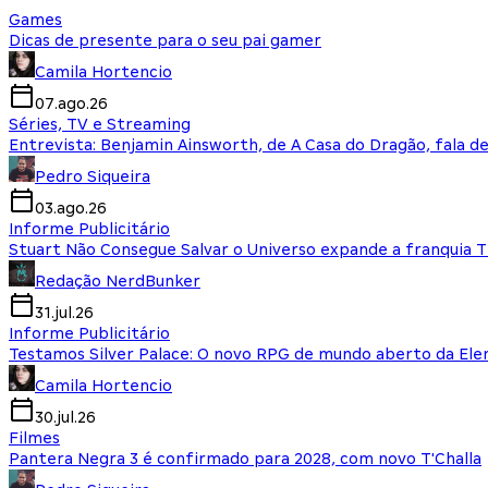
Games
Dicas de presente para o seu pai gamer
Camila Hortencio
07.ago.26
Séries, TV e Streaming
Entrevista: Benjamin Ainsworth, de A Casa do Dragão, fala d
Pedro Siqueira
03.ago.26
Informe Publicitário
Stuart Não Consegue Salvar o Universo expande a franquia 
Redação NerdBunker
31.jul.26
Informe Publicitário
Testamos Silver Palace: O novo RPG de mundo aberto da El
Camila Hortencio
30.jul.26
Filmes
Pantera Negra 3 é confirmado para 2028, com novo T'Challa