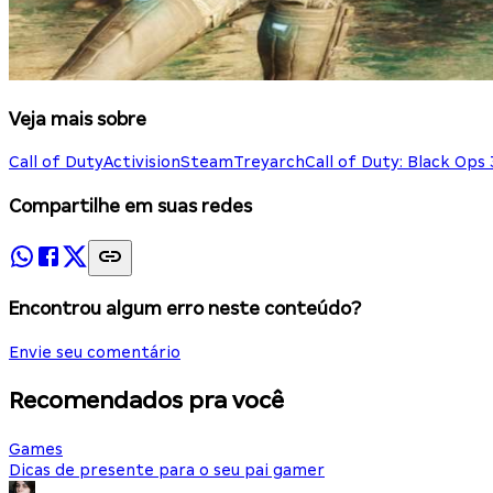
Veja mais sobre
Call of Duty
Activision
Steam
Treyarch
Call of Duty: Black Ops 
Compartilhe em suas redes
Encontrou algum erro neste conteúdo?
Envie seu comentário
Recomendados pra você
Games
Dicas de presente para o seu pai gamer