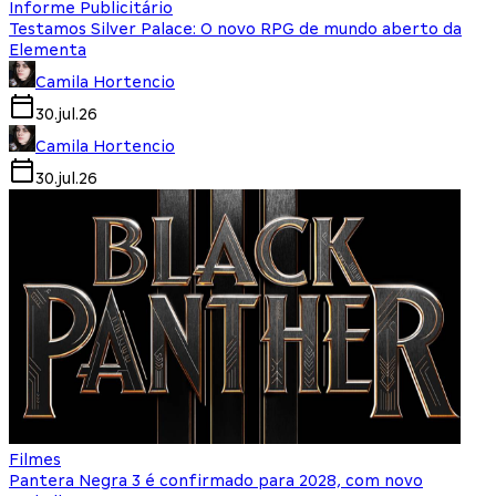
Informe Publicitário
Testamos Silver Palace: O novo RPG de mundo aberto da
Elementa
Camila Hortencio
30.jul.26
Camila Hortencio
30.jul.26
Filmes
Pantera Negra 3 é confirmado para 2028, com novo