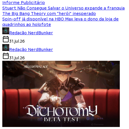
Informe Publicitário
Stuart Não Consegue Salvar o Universo expande a franquia
The Big Bang Theory com “herói” inesperado
Spin-off já disponível na HBO Max leva o dono da loja de
quadrinhos ao holofote
Redação NerdBunker
31.jul.26
Redação NerdBunker
31.jul.26