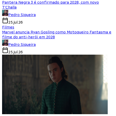
Pantera Negra 3 é confirmado para 2028, com novo
T'Challa
Pedro Siqueira
25.jul.26
Filmes
Marvel anuncia Ryan Gosling como Motoqueiro Fantasma e
filme do anti-herói em 2028
Pedro Siqueira
25.jul.26