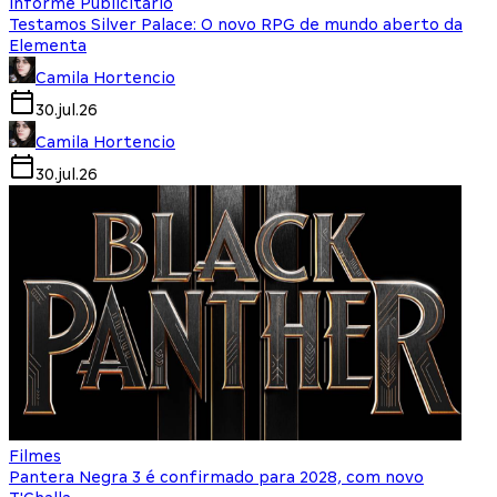
Informe Publicitário
Testamos Silver Palace: O novo RPG de mundo aberto da
Elementa
Camila Hortencio
30.jul.26
Camila Hortencio
30.jul.26
Filmes
Pantera Negra 3 é confirmado para 2028, com novo