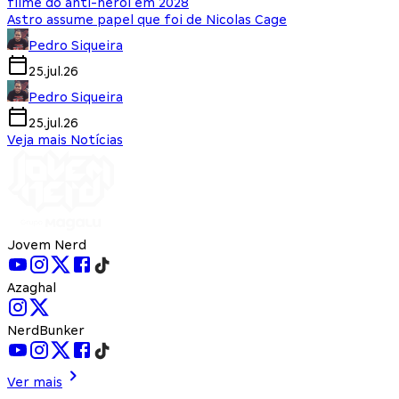
filme do anti-herói em 2028
Astro assume papel que foi de Nicolas Cage
Pedro Siqueira
25.jul.26
Pedro Siqueira
25.jul.26
Veja mais Notícias
Jovem Nerd
Azaghal
NerdBunker
Ver mais