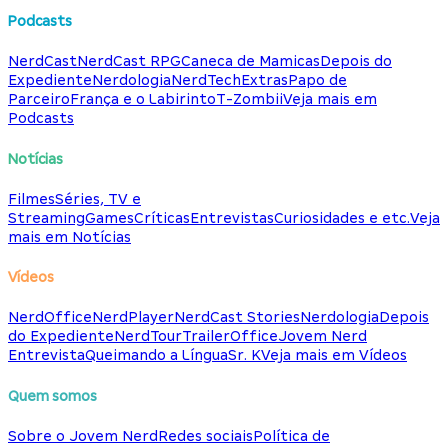
Podcasts
NerdCast
NerdCast RPG
Caneca de Mamicas
Depois do
Expediente
Nerdologia
NerdTech
Extras
Papo de
Parceiro
França e o Labirinto
T-Zombii
Veja mais em
Podcasts
Notícias
Filmes
Séries, TV e
Streaming
Games
Críticas
Entrevistas
Curiosidades e etc.
Veja
mais em Notícias
Vídeos
NerdOffice
NerdPlayer
NerdCast Stories
Nerdologia
Depois
do Expediente
NerdTour
TrailerOffice
Jovem Nerd
Entrevista
Queimando a Língua
Sr. K
Veja mais em Vídeos
Quem somos
Sobre o Jovem Nerd
Redes sociais
Política de