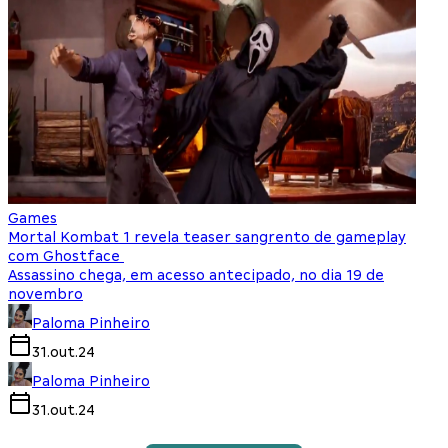
Games
Mortal Kombat 1 revela teaser sangrento de gameplay
com Ghostface
Assassino chega, em acesso antecipado, no dia 19 de
novembro
Paloma Pinheiro
31.out.24
Paloma Pinheiro
31.out.24