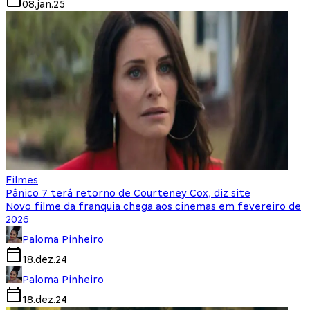
08.jan.25
Filmes
Pânico 7 terá retorno de Courteney Cox, diz site
Novo filme da franquia chega aos cinemas em fevereiro de
2026
Paloma Pinheiro
18.dez.24
Paloma Pinheiro
18.dez.24