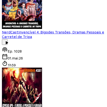
NerdCast
Invencível 4: Bigodes Transões, Dramas Pessoais e
Carretel de Tripa
Ep.
1028
01.mai.26
1h59