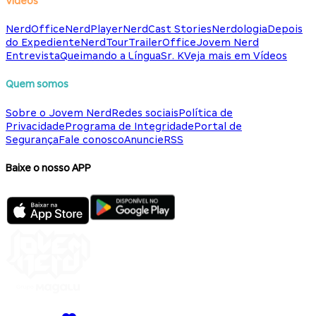
Vídeos
NerdOffice
NerdPlayer
NerdCast Stories
Nerdologia
Depois
do Expediente
NerdTour
TrailerOffice
Jovem Nerd
Entrevista
Queimando a Língua
Sr. K
Veja mais em Vídeos
Quem somos
Sobre o Jovem Nerd
Redes sociais
Política de
Privacidade
Programa de Integridade
Portal de
Segurança
Fale conosco
Anuncie
RSS
Baixe o nosso APP