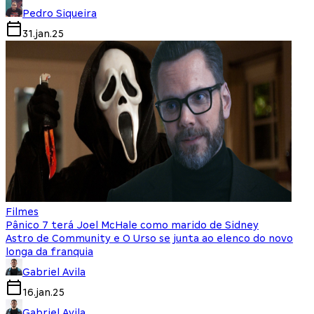
Pedro Siqueira
31.jan.25
Filmes
Pânico 7 terá Joel McHale como marido de Sidney
Astro de Community e O Urso se junta ao elenco do novo
longa da franquia
Gabriel Avila
16.jan.25
Gabriel Avila