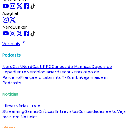
Azaghal
NerdBunker
Ver mais
Podcasts
NerdCast
NerdCast RPG
Caneca de Mamicas
Depois do
Expediente
Nerdologia
NerdTech
Extras
Papo de
Parceiro
França e o Labirinto
T-Zombii
Veja mais em
Podcasts
Notícias
Filmes
Séries, TV e
Streaming
Games
Críticas
Entrevistas
Curiosidades e etc.
Veja
mais em Notícias