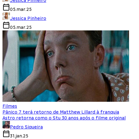
Jessica Pinheiro
05.mar.25
Jessica Pinheiro
05.mar.25
Filmes
Pânico 7 terá retorno de Matthew Lillard à franquia
Astro retorna como o Stu 30 anos após o filme original
Pedro Siqueira
31.jan.25