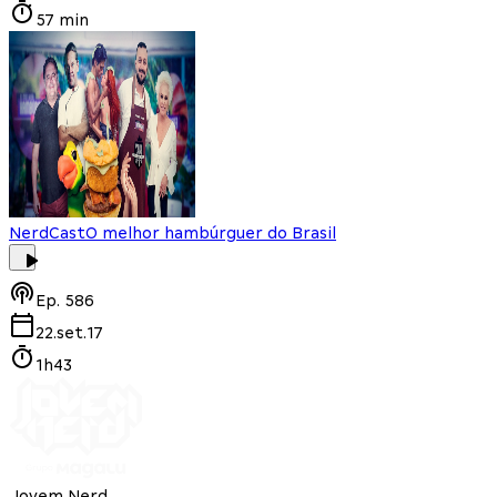
57 min
NerdCast
O melhor hambúrguer do Brasil
Ep.
586
22.set.17
1h43
Jovem Nerd