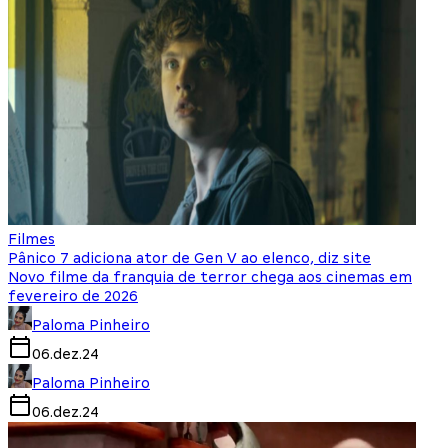
Filmes
Pânico 7 adiciona ator de Gen V ao elenco, diz site
Novo filme da franquia de terror chega aos cinemas em
fevereiro de 2026
Paloma Pinheiro
06.dez.24
Paloma Pinheiro
06.dez.24