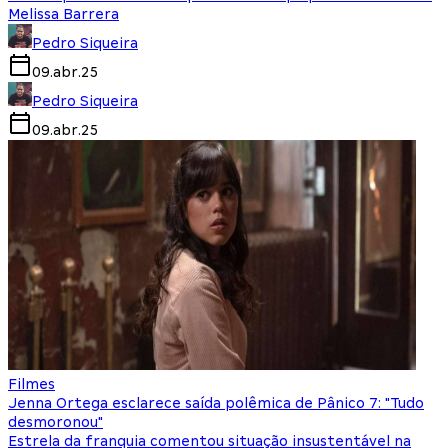
Melissa Barrera
Pedro Siqueira
09.abr.25
Pedro Siqueira
09.abr.25
Filmes
Jenna Ortega esclarece saída polêmica de Pânico 7: "Tudo
desmoronou"
Estrela da franquia comentou situação insustentável na