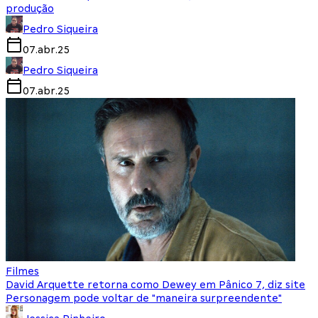
produção
Pedro Siqueira
07.abr.25
Pedro Siqueira
07.abr.25
Filmes
David Arquette retorna como Dewey em Pânico 7, diz site
Personagem pode voltar de "maneira surpreendente"