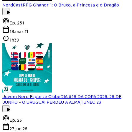
NerdCast
RPG Ghanor 1: O Bruxo, a Princesa e o Dragão
Ep.
251
18.mar.11
1h39
Jovem Nerd Esporte Clube
DIA #16 DA COPA 2026: 26 DE
JUNHO - O URUGUAI PERDEU A ALMA | JNEC 23
Ep.
23
27.jun.26