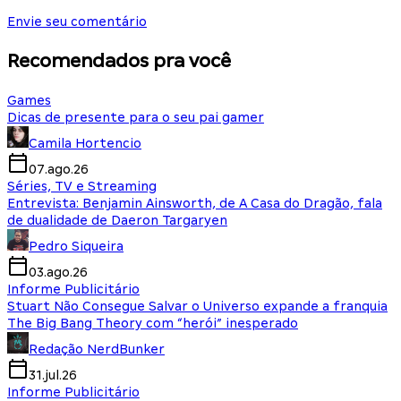
Envie seu comentário
Recomendados pra você
Games
Dicas de presente para o seu pai gamer
Camila Hortencio
07.ago.26
Séries, TV e Streaming
Entrevista: Benjamin Ainsworth, de A Casa do Dragão, fala
de dualidade de Daeron Targaryen
Pedro Siqueira
03.ago.26
Informe Publicitário
Stuart Não Consegue Salvar o Universo expande a franquia
The Big Bang Theory com “herói” inesperado
Redação NerdBunker
31.jul.26
Informe Publicitário