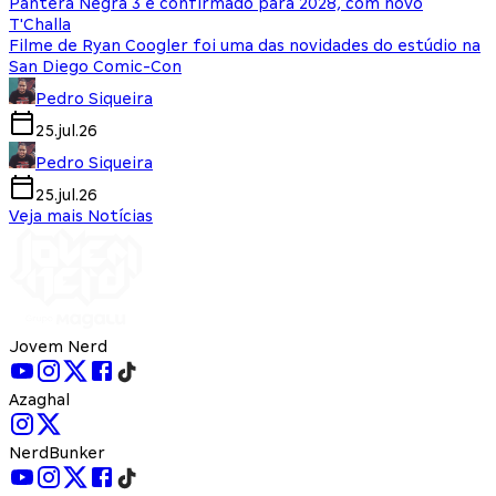
Pantera Negra 3 é confirmado para 2028, com novo
T'Challa
Filme de Ryan Coogler foi uma das novidades do estúdio na
San Diego Comic-Con
Pedro Siqueira
25.jul.26
Pedro Siqueira
25.jul.26
Veja mais Notícias
Jovem Nerd
Azaghal
NerdBunker