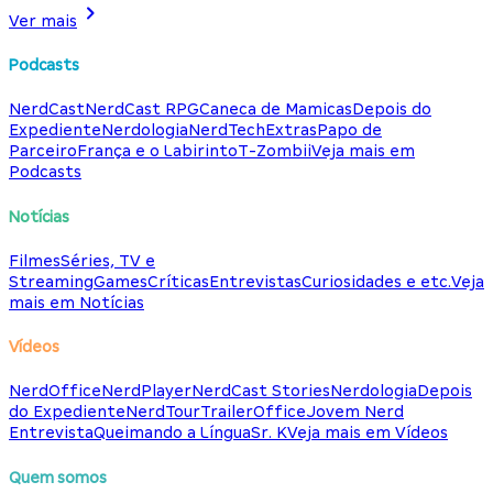
Ver mais
Podcasts
NerdCast
NerdCast RPG
Caneca de Mamicas
Depois do
Expediente
Nerdologia
NerdTech
Extras
Papo de
Parceiro
França e o Labirinto
T-Zombii
Veja mais em
Podcasts
Notícias
Filmes
Séries, TV e
Streaming
Games
Críticas
Entrevistas
Curiosidades e etc.
Veja
mais em Notícias
Vídeos
NerdOffice
NerdPlayer
NerdCast Stories
Nerdologia
Depois
do Expediente
NerdTour
TrailerOffice
Jovem Nerd
Entrevista
Queimando a Língua
Sr. K
Veja mais em Vídeos
Quem somos