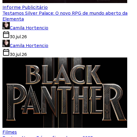
Informe Publicitário
Testamos Silver Palace: O novo RPG de mundo aberto da
Elementa
Camila Hortencio
30.jul.26
Camila Hortencio
30.jul.26
Filmes