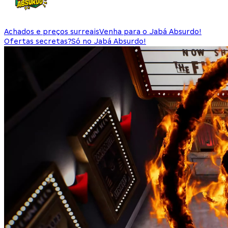
Achados e preços surreais
Venha para o Jabá Absurdo!
Ofertas secretas?
Só no Jabá Absurdo!