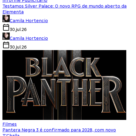
Informe Publicitário
Testamos Silver Palace: O novo RPG de mundo aberto da
Elementa
Camila Hortencio
30.jul.26
Camila Hortencio
30.jul.26
Filmes
Pantera Negra 3 é confirmado para 2028, com novo
T'Challa