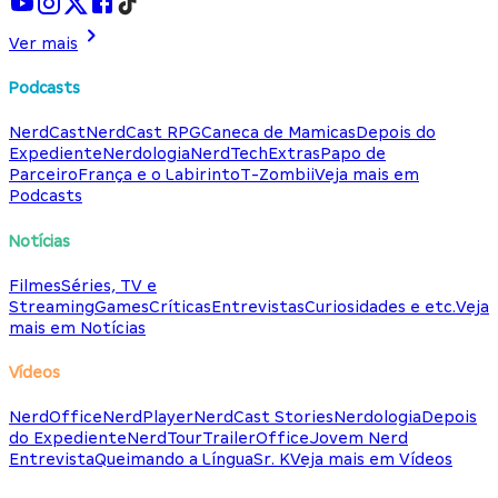
Ver mais
Podcasts
NerdCast
NerdCast RPG
Caneca de Mamicas
Depois do
Expediente
Nerdologia
NerdTech
Extras
Papo de
Parceiro
França e o Labirinto
T-Zombii
Veja mais em
Podcasts
Notícias
Filmes
Séries, TV e
Streaming
Games
Críticas
Entrevistas
Curiosidades e etc.
Veja
mais em Notícias
Vídeos
NerdOffice
NerdPlayer
NerdCast Stories
Nerdologia
Depois
do Expediente
NerdTour
TrailerOffice
Jovem Nerd
Entrevista
Queimando a Língua
Sr. K
Veja mais em Vídeos