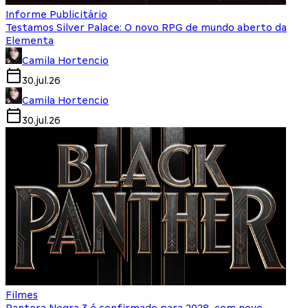
Informe Publicitário
Testamos Silver Palace: O novo RPG de mundo aberto da
Elementa
Camila Hortencio
30.jul.26
Camila Hortencio
30.jul.26
Filmes