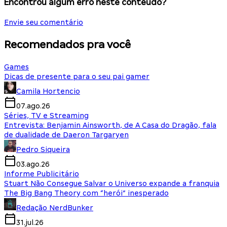
Encontrou algum erro neste conteúdo?
Envie seu comentário
Recomendados pra você
Games
Dicas de presente para o seu pai gamer
Camila Hortencio
07.ago.26
Séries, TV e Streaming
Entrevista: Benjamin Ainsworth, de A Casa do Dragão, fala
de dualidade de Daeron Targaryen
Pedro Siqueira
03.ago.26
Informe Publicitário
Stuart Não Consegue Salvar o Universo expande a franquia
The Big Bang Theory com “herói” inesperado
Redação NerdBunker
31.jul.26