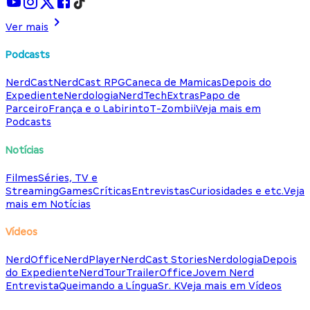
Ver mais
Podcasts
NerdCast
NerdCast RPG
Caneca de Mamicas
Depois do
Expediente
Nerdologia
NerdTech
Extras
Papo de
Parceiro
França e o Labirinto
T-Zombii
Veja mais em
Podcasts
Notícias
Filmes
Séries, TV e
Streaming
Games
Críticas
Entrevistas
Curiosidades e etc.
Veja
mais em Notícias
Vídeos
NerdOffice
NerdPlayer
NerdCast Stories
Nerdologia
Depois
do Expediente
NerdTour
TrailerOffice
Jovem Nerd
Entrevista
Queimando a Língua
Sr. K
Veja mais em Vídeos