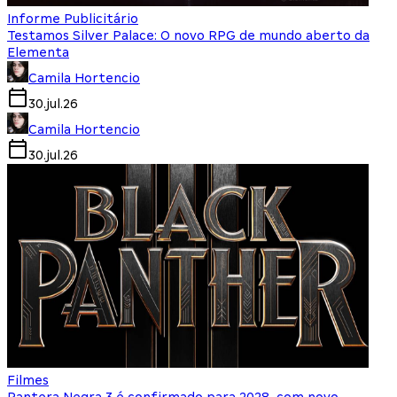
Informe Publicitário
Testamos Silver Palace: O novo RPG de mundo aberto da
Elementa
Camila Hortencio
30.jul.26
Camila Hortencio
30.jul.26
Filmes