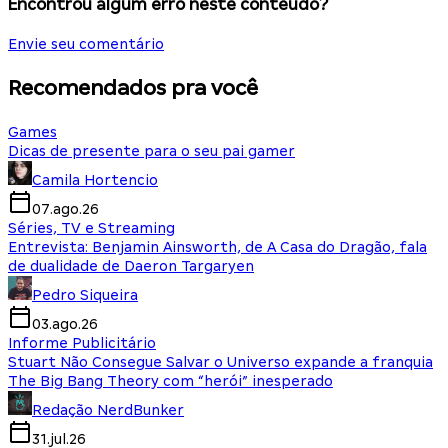
Encontrou algum erro neste conteúdo?
Envie seu comentário
Recomendados pra você
Games
Dicas de presente para o seu pai gamer
Camila Hortencio
07.ago.26
Séries, TV e Streaming
Entrevista: Benjamin Ainsworth, de A Casa do Dragão, fala
de dualidade de Daeron Targaryen
Pedro Siqueira
03.ago.26
Informe Publicitário
Stuart Não Consegue Salvar o Universo expande a franquia
The Big Bang Theory com “herói” inesperado
Redação NerdBunker
31.jul.26