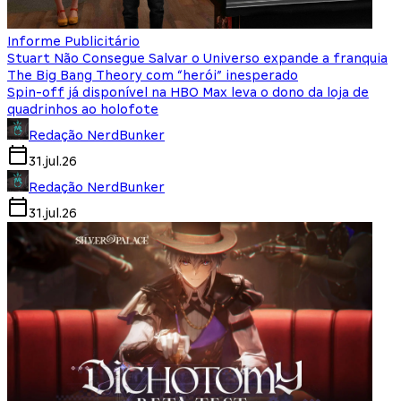
Informe Publicitário
Stuart Não Consegue Salvar o Universo expande a franquia
The Big Bang Theory com “herói” inesperado
Spin-off já disponível na HBO Max leva o dono da loja de
quadrinhos ao holofote
Redação NerdBunker
31.jul.26
Redação NerdBunker
31.jul.26