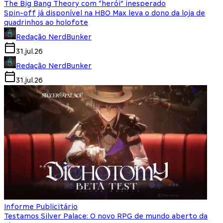
The Big Bang Theory com “herói” inesperado
Spin-off já disponível na HBO Max leva o dono da loja de
quadrinhos ao holofote
Redação NerdBunker
31.jul.26
Redação NerdBunker
31.jul.26
Informe Publicitário
Testamos Silver Palace: O novo RPG de mundo aberto da