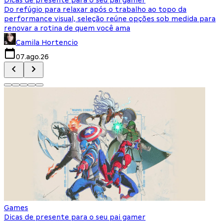
Do refúgio para relaxar após o trabalho ao topo da
d
performance visual, seleção reúne opções sob medida para
J
renovar a rotina de quem você ama
s
Camila Hortencio
07.ago.26
Games
Dicas de presente para o seu pai gamer