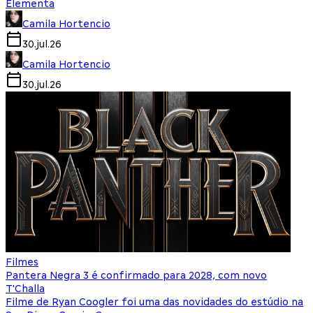
Elementa
Camila Hortencio
30.jul.26
Camila Hortencio
30.jul.26
Filmes
Pantera Negra 3 é confirmado para 2028, com novo
T'Challa
Filme de Ryan Coogler foi uma das novidades do estúdio na