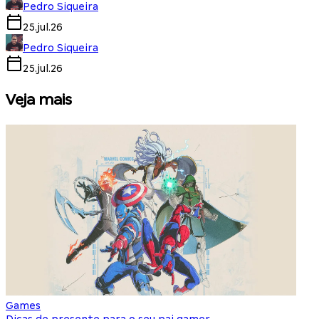
Pedro Siqueira
25.jul.26
Pedro Siqueira
25.jul.26
Veja mais
Games
S
Dicas de presente para o seu pai gamer
E