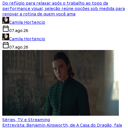
Do refúgio para relaxar após o trabalho ao topo da
performance visual, seleção reúne opções sob medida para
renovar a rotina de quem você ama
Camila Hortencio
07.ago.26
Camila Hortencio
07.ago.26
Séries, TV e Streaming
Entrevista: Benjamin Ainsworth, de A Casa do Dragão, fala