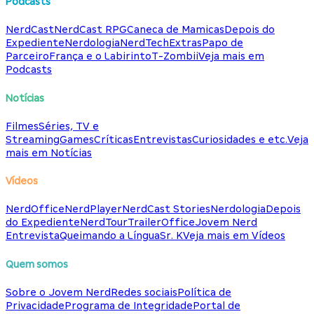
Podcasts
NerdCast
NerdCast RPG
Caneca de Mamicas
Depois do
Expediente
Nerdologia
NerdTech
Extras
Papo de
Parceiro
França e o Labirinto
T-Zombii
Veja mais em
Podcasts
Notícias
Filmes
Séries, TV e
Streaming
Games
Críticas
Entrevistas
Curiosidades e etc.
Veja
mais em Notícias
Vídeos
NerdOffice
NerdPlayer
NerdCast Stories
Nerdologia
Depois
do Expediente
NerdTour
TrailerOffice
Jovem Nerd
Entrevista
Queimando a Língua
Sr. K
Veja mais em Vídeos
Quem somos
Sobre o Jovem Nerd
Redes sociais
Política de
Privacidade
Programa de Integridade
Portal de