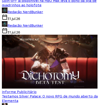
Spin-off já disponível na HBO Max leva o dono da loja de
quadrinhos ao holofote
Redação NerdBunker
31.jul.26
Redação NerdBunker
31.jul.26
Informe Publicitário
Testamos Silver Palace: O novo RPG de mundo aberto da
Elementa