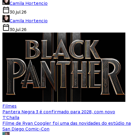
Camila Hortencio
30.jul.26
Camila Hortencio
30.jul.26
Filmes
Pantera Negra 3 é confirmado para 2028, com novo
T'Challa
Filme de Ryan Coogler foi uma das novidades do estúdio na
San Diego Comic-Con