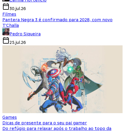
Camila Hortencio
30.jul.26
Filmes
Pantera Negra 3 é confirmado para 2028, com novo
T'Challa
Pedro Siqueira
25.jul.26
Games
Dicas de presente para o seu pai gamer
Do refúgio para relaxar após o trabalho ao topo da