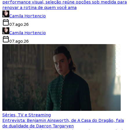
performance visual, seleção reúne opções sob medida para
renovar a rotina de quem você ama
Camila Hortencio
07.ago.26
Camila Hortencio
07.ago.26
Séries, TV e Streaming
Entrevista: Benjamin Ainsworth, de A Casa do Dragão, fala
de dualidade de Daeron Targaryen