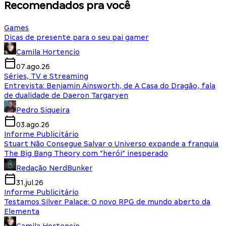
Recomendados pra você
Games
Dicas de presente para o seu pai gamer
Camila Hortencio
07.ago.26
Séries, TV e Streaming
Entrevista: Benjamin Ainsworth, de A Casa do Dragão, fala
de dualidade de Daeron Targaryen
Pedro Siqueira
03.ago.26
Informe Publicitário
Stuart Não Consegue Salvar o Universo expande a franquia
The Big Bang Theory com “herói” inesperado
Redação NerdBunker
31.jul.26
Informe Publicitário
Testamos Silver Palace: O novo RPG de mundo aberto da
Elementa