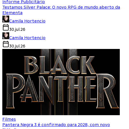
Informe Publicitário
Testamos Silver Palace: O novo RPG de mundo aberto da
Elementa
Camila Hortencio
30.jul.26
Camila Hortencio
30.jul.26
Filmes
Pantera Negra 3 é confirmado para 2028, com novo