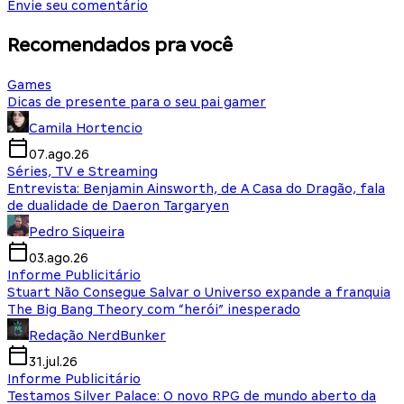
Envie seu comentário
Recomendados pra você
Games
Dicas de presente para o seu pai gamer
Camila Hortencio
07.ago.26
Séries, TV e Streaming
Entrevista: Benjamin Ainsworth, de A Casa do Dragão, fala
de dualidade de Daeron Targaryen
Pedro Siqueira
03.ago.26
Informe Publicitário
Stuart Não Consegue Salvar o Universo expande a franquia
The Big Bang Theory com “herói” inesperado
Redação NerdBunker
31.jul.26
Informe Publicitário
Testamos Silver Palace: O novo RPG de mundo aberto da