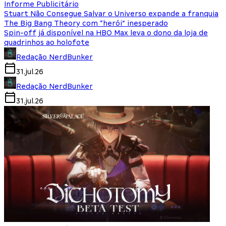
Informe Publicitário
Stuart Não Consegue Salvar o Universo expande a franquia
The Big Bang Theory com “herói” inesperado
Spin-off já disponível na HBO Max leva o dono da loja de
quadrinhos ao holofote
Redação NerdBunker
31.jul.26
Redação NerdBunker
31.jul.26