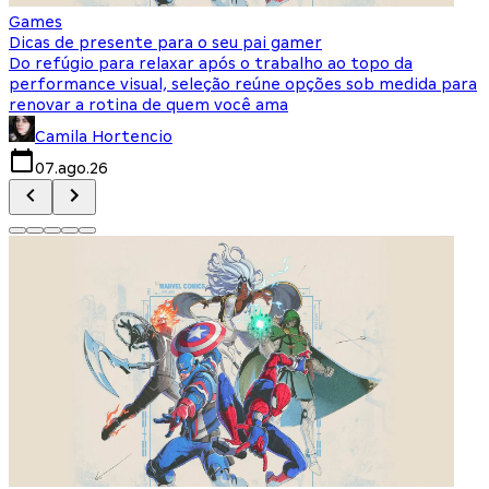
Games
S
Dicas de presente para o seu pai gamer
E
Do refúgio para relaxar após o trabalho ao topo da
d
performance visual, seleção reúne opções sob medida para
J
renovar a rotina de quem você ama
s
Camila Hortencio
07.ago.26