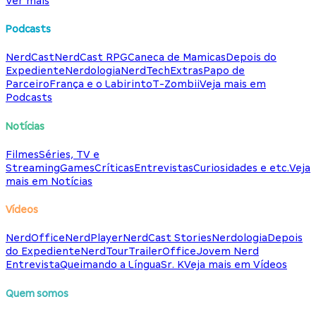
Ver mais
Podcasts
NerdCast
NerdCast RPG
Caneca de Mamicas
Depois do
Expediente
Nerdologia
NerdTech
Extras
Papo de
Parceiro
França e o Labirinto
T-Zombii
Veja mais em
Podcasts
Notícias
Filmes
Séries, TV e
Streaming
Games
Críticas
Entrevistas
Curiosidades e etc.
Veja
mais em Notícias
Vídeos
NerdOffice
NerdPlayer
NerdCast Stories
Nerdologia
Depois
do Expediente
NerdTour
TrailerOffice
Jovem Nerd
Entrevista
Queimando a Língua
Sr. K
Veja mais em Vídeos
Quem somos