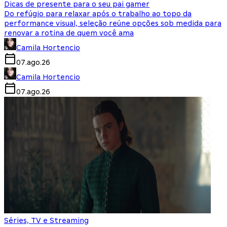
Dicas de presente para o seu pai gamer
Do refúgio para relaxar após o trabalho ao topo da
performance visual, seleção reúne opções sob medida para
renovar a rotina de quem você ama
Camila Hortencio
07.ago.26
Camila Hortencio
07.ago.26
Séries, TV e Streaming