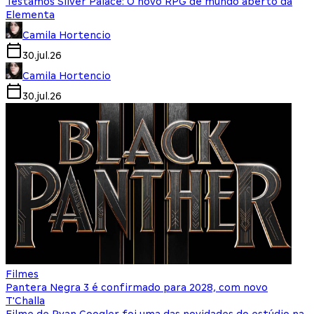
Testamos Silver Palace: O novo RPG de mundo aberto da
Elementa
Camila Hortencio
30.jul.26
Camila Hortencio
30.jul.26
Filmes
Pantera Negra 3 é confirmado para 2028, com novo
T'Challa