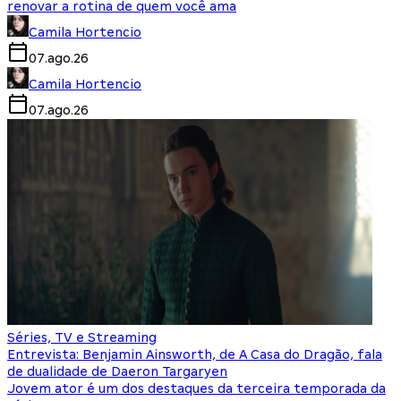
renovar a rotina de quem você ama
Camila Hortencio
07.ago.26
Camila Hortencio
07.ago.26
Séries, TV e Streaming
Entrevista: Benjamin Ainsworth, de A Casa do Dragão, fala
de dualidade de Daeron Targaryen
Jovem ator é um dos destaques da terceira temporada da