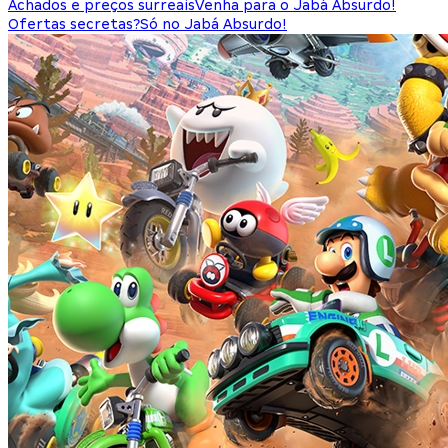
Achados e preços surreais
Venha para o Jabá Absurdo!
Ofertas secretas?
Só no Jabá Absurdo!