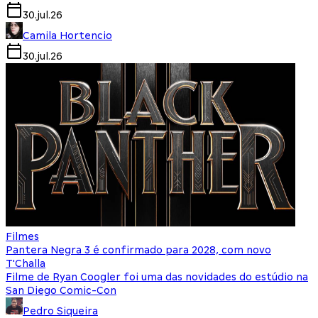
30.jul.26
Camila Hortencio
30.jul.26
Filmes
Pantera Negra 3 é confirmado para 2028, com novo
T'Challa
Filme de Ryan Coogler foi uma das novidades do estúdio na
San Diego Comic-Con
Pedro Siqueira