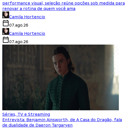
performance visual, seleção reúne opções sob medida para
renovar a rotina de quem você ama
Camila Hortencio
07.ago.26
Camila Hortencio
07.ago.26
Séries, TV e Streaming
Entrevista: Benjamin Ainsworth, de A Casa do Dragão, fala
de dualidade de Daeron Targaryen