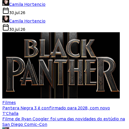
Camila Hortencio
30.jul.26
Camila Hortencio
30.jul.26
Filmes
Pantera Negra 3 é confirmado para 2028, com novo
T'Challa
Filme de Ryan Coogler foi uma das novidades do estúdio na
San Diego Comic-Con