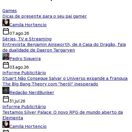
Games
Dicas de presente para o seu pai gamer
Camila Hortencio
07.ago.26
Séries, TV e Streaming
Entrevista: Benjamin Ainsworth, de A Casa do Dragão, fala
de dualidade de Daeron Targaryen
Pedro Siqueira
03.ago.26
Informe Publicitário
Stuart Não Consegue Salvar o Universo expande a franquia
The Big Bang Theory com “herói” inesperado
Redação NerdBunker
31.jul.26
Informe Publicitário
Testamos Silver Palace: O novo RPG de mundo aberto da
Elementa
Camila Hortencio