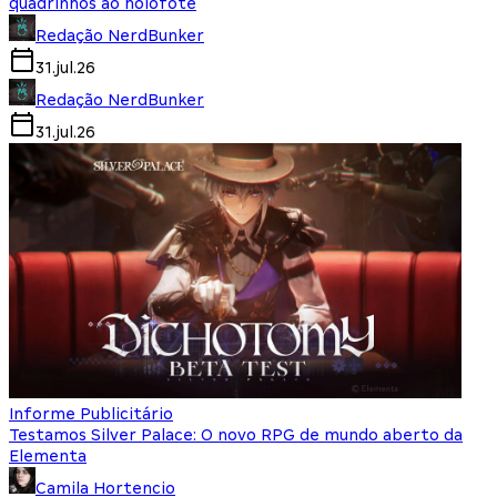
quadrinhos ao holofote
Redação NerdBunker
31.jul.26
Redação NerdBunker
31.jul.26
Informe Publicitário
Testamos Silver Palace: O novo RPG de mundo aberto da
Elementa
Camila Hortencio