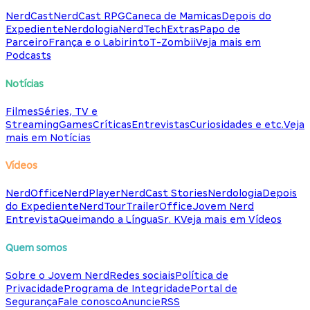
NerdCast
NerdCast RPG
Caneca de Mamicas
Depois do
Expediente
Nerdologia
NerdTech
Extras
Papo de
Parceiro
França e o Labirinto
T-Zombii
Veja mais em
Podcasts
Notícias
Filmes
Séries, TV e
Streaming
Games
Críticas
Entrevistas
Curiosidades e etc.
Veja
mais em Notícias
Vídeos
NerdOffice
NerdPlayer
NerdCast Stories
Nerdologia
Depois
do Expediente
NerdTour
TrailerOffice
Jovem Nerd
Entrevista
Queimando a Língua
Sr. K
Veja mais em Vídeos
Quem somos
Sobre o Jovem Nerd
Redes sociais
Política de
Privacidade
Programa de Integridade
Portal de
Segurança
Fale conosco
Anuncie
RSS