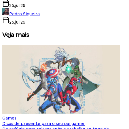
25.jul.26
Pedro Siqueira
25.jul.26
Veja mais
Games
S
Dicas de presente para o seu pai gamer
E
Do refúgio para relaxar após o trabalho ao topo da
d