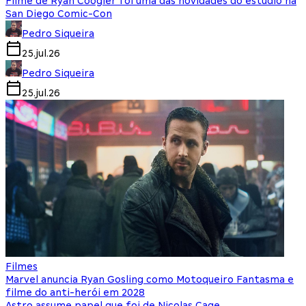
Filme de Ryan Coogler foi uma das novidades do estúdio na
San Diego Comic-Con
Pedro Siqueira
25.jul.26
Pedro Siqueira
25.jul.26
Filmes
Marvel anuncia Ryan Gosling como Motoqueiro Fantasma e
filme do anti-herói em 2028
Astro assume papel que foi de Nicolas Cage