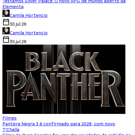
Testamos Silver Palace: O novo RPG de mundo aberto da
Elementa
Camila Hortencio
30.jul.26
Camila Hortencio
30.jul.26
Filmes
Pantera Negra 3 é confirmado para 2028, com novo
T'Challa