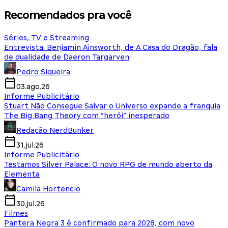
Recomendados pra você
Séries, TV e Streaming
Entrevista: Benjamin Ainsworth, de A Casa do Dragão, fala
de dualidade de Daeron Targaryen
Pedro Siqueira
03.ago.26
Informe Publicitário
Stuart Não Consegue Salvar o Universo expande a franquia
The Big Bang Theory com “herói” inesperado
Redação NerdBunker
31.jul.26
Informe Publicitário
Testamos Silver Palace: O novo RPG de mundo aberto da
Elementa
Camila Hortencio
30.jul.26
Filmes
Pantera Negra 3 é confirmado para 2028, com novo