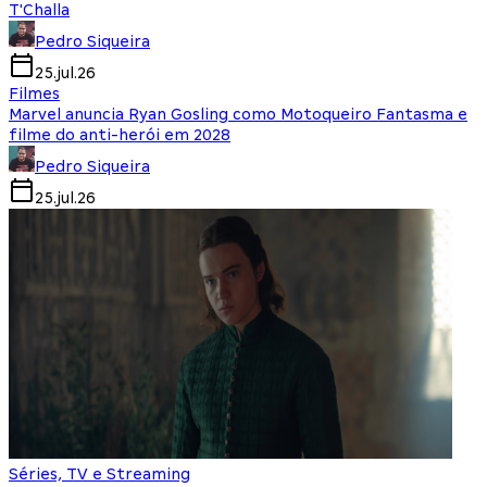
T'Challa
Pedro Siqueira
25.jul.26
Filmes
Marvel anuncia Ryan Gosling como Motoqueiro Fantasma e
filme do anti-herói em 2028
Pedro Siqueira
25.jul.26
Séries, TV e Streaming