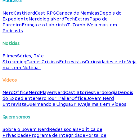
Podcasts
NerdCast
NerdCast RPG
Caneca de Mamicas
Depois do
Expediente
Nerdologia
NerdTech
Extras
Papo de
Parceiro
França e o Labirinto
T-Zombii
Veja mais em
Podcasts
Notícias
Filmes
Séries, TV e
Streaming
Games
Críticas
Entrevistas
Curiosidades e etc.
Veja
mais em Notícias
Vídeos
NerdOffice
NerdPlayer
NerdCast Stories
Nerdologia
Depois
do Expediente
NerdTour
TrailerOffice
Jovem Nerd
Entrevista
Queimando a Língua
Sr. K
Veja mais em Vídeos
Quem somos
Sobre o Jovem Nerd
Redes sociais
Política de
Privacidade
Programa de Integridade
Portal de