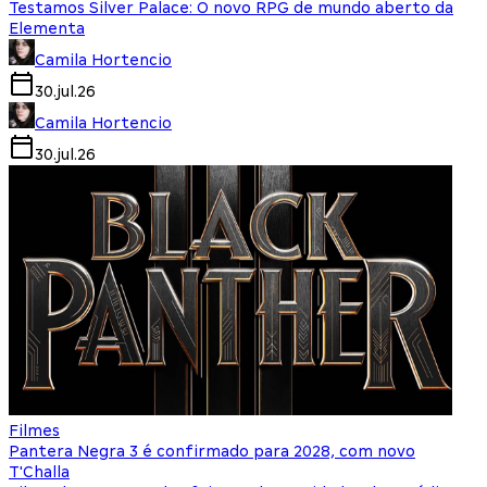
Testamos Silver Palace: O novo RPG de mundo aberto da
Elementa
Camila Hortencio
30.jul.26
Camila Hortencio
30.jul.26
Filmes
Pantera Negra 3 é confirmado para 2028, com novo
T'Challa