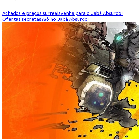
Achados e preços surreais
Venha para o Jabá Absurdo!
Ofertas secretas?
Só no Jabá Absurdo!