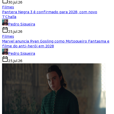
30.jul.26
Filmes
Pantera Negra 3 é confirmado para 2028, com novo
T'Challa
Pedro Siqueira
25.jul.26
Filmes
Marvel anuncia Ryan Gosling como Motoqueiro Fantasma e
filme do anti-herói em 2028
Pedro Siqueira
25.jul.26