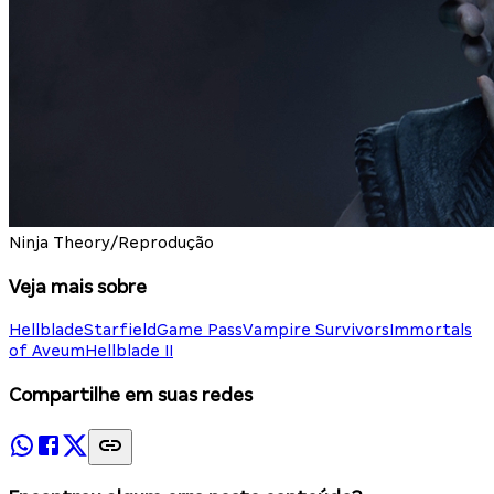
Ninja Theory/Reprodução
Veja mais sobre
Hellblade
Starfield
Game Pass
Vampire Survivors
Immortals
of Aveum
Hellblade II
Compartilhe em suas redes