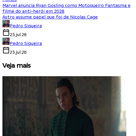
Marvel anuncia Ryan Gosling como Motoqueiro Fantasma e
filme do anti-herói em 2028
Astro assume papel que foi de Nicolas Cage
Pedro Siqueira
25.jul.26
Pedro Siqueira
25.jul.26
Veja mais