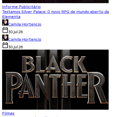
Informe Publicitário
Testamos Silver Palace: O novo RPG de mundo aberto da
Elementa
Camila Hortencio
30.jul.26
Camila Hortencio
30.jul.26
Filmes