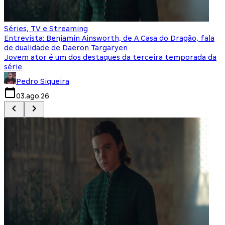
Séries, TV e Streaming
I
Entrevista: Benjamin Ainsworth, de A Casa do Dragão, fala
S
de dualidade de Daeron Targaryen
T
Jovem ator é um dos destaques da terceira temporada da
S
série
q
Pedro Siqueira
03.ago.26