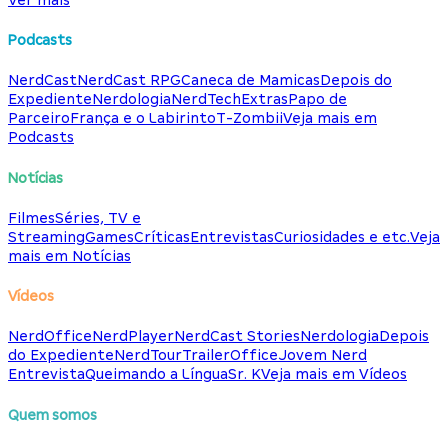
Podcasts
NerdCast
NerdCast RPG
Caneca de Mamicas
Depois do
Expediente
Nerdologia
NerdTech
Extras
Papo de
Parceiro
França e o Labirinto
T-Zombii
Veja mais em
Podcasts
Notícias
Filmes
Séries, TV e
Streaming
Games
Críticas
Entrevistas
Curiosidades e etc.
Veja
mais em Notícias
Vídeos
NerdOffice
NerdPlayer
NerdCast Stories
Nerdologia
Depois
do Expediente
NerdTour
TrailerOffice
Jovem Nerd
Entrevista
Queimando a Língua
Sr. K
Veja mais em Vídeos
Quem somos