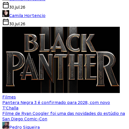
30.jul.26
Camila Hortencio
30.jul.26
Filmes
Pantera Negra 3 é confirmado para 2028, com novo
T'Challa
Filme de Ryan Coogler foi uma das novidades do estúdio na
San Diego Comic-Con
Pedro Siqueira