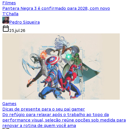
Filmes
Pantera Negra 3 é confirmado para 2028, com novo
T'Challa
Pedro Siqueira
25.jul.26
Games
Dicas de presente para o seu pai gamer
Do refúgio para relaxar após o trabalho ao topo da
performance visual, seleção reúne opções sob medida para
renovar a rotina de quem você ama