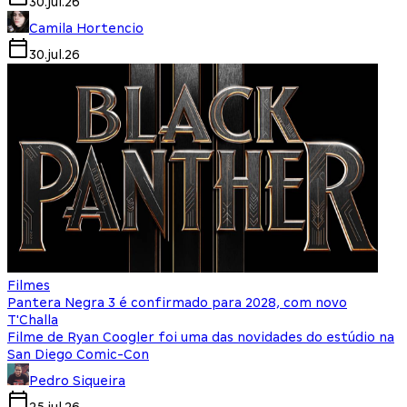
30.jul.26
Camila Hortencio
30.jul.26
Filmes
Pantera Negra 3 é confirmado para 2028, com novo
T'Challa
Filme de Ryan Coogler foi uma das novidades do estúdio na
San Diego Comic-Con
Pedro Siqueira