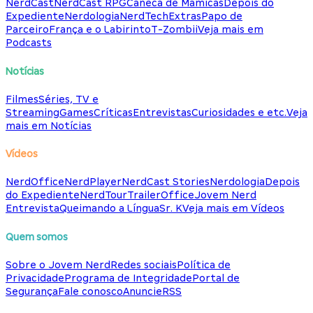
NerdCast
NerdCast RPG
Caneca de Mamicas
Depois do
Expediente
Nerdologia
NerdTech
Extras
Papo de
Parceiro
França e o Labirinto
T-Zombii
Veja mais em
Podcasts
Notícias
Filmes
Séries, TV e
Streaming
Games
Críticas
Entrevistas
Curiosidades e etc.
Veja
mais em Notícias
Vídeos
NerdOffice
NerdPlayer
NerdCast Stories
Nerdologia
Depois
do Expediente
NerdTour
TrailerOffice
Jovem Nerd
Entrevista
Queimando a Língua
Sr. K
Veja mais em Vídeos
Quem somos
Sobre o Jovem Nerd
Redes sociais
Política de
Privacidade
Programa de Integridade
Portal de
Segurança
Fale conosco
Anuncie
RSS