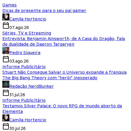
Games
Dicas de presente para o seu pai gamer
Camila Hortencio
07.ago.26
Séries, TV e Streaming
Entrevista: Benjamin Ainsworth, de A Casa do Dragão, fala
de dualidade de Daeron Targaryen
Pedro Siqueira
03.ago.26
Informe Publicitário
Stuart Não Consegue Salvar o Universo expande a franquia
The Big Bang Theory com “herói” inesperado
Redação NerdBunker
31.jul.26
Informe Publicitário
Testamos Silver Palace: O novo RPG de mundo aberto da
Elementa
Camila Hortencio
30.jul.26