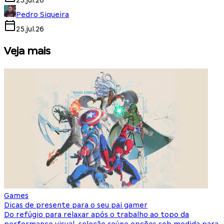
25.jul.26
Pedro Siqueira
25.jul.26
Veja mais
Games
S
Dicas de presente para o seu pai gamer
E
Do refúgio para relaxar após o trabalho ao topo da
d
performance visual, seleção reúne opções sob medida para
J