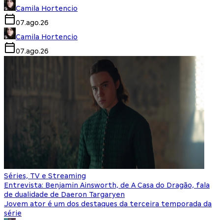
Camila Hortencio
07.ago.26
Camila Hortencio
07.ago.26
Séries, TV e Streaming
Entrevista: Benjamin Ainsworth, de A Casa do Dragão, fala
de dualidade de Daeron Targaryen
Jovem ator é um dos destaques da terceira temporada da
série