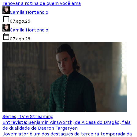
renovar a rotina de quem você ama
Camila Hortencio
07.ago.26
Camila Hortencio
07.ago.26
Séries, TV e Streaming
Entrevista: Benjamin Ainsworth, de A Casa do Dragão, fala
de dualidade de Daeron Targaryen
Jovem ator é um dos destaques da terceira temporada da