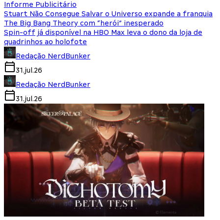
Informe Publicitário
Stuart Não Consegue Salvar o Universo expande a franquia
The Big Bang Theory com “herói” inesperado
Spin-off já disponível na HBO Max leva o dono da loja de
quadrinhos ao holofote
Redação NerdBunker
31.jul.26
Redação NerdBunker
31.jul.26