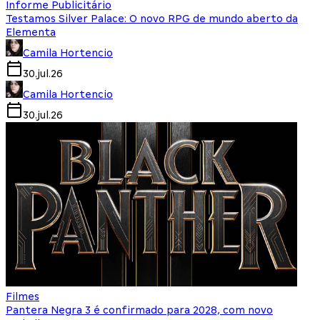
Informe Publicitário
Testamos Silver Palace: O novo RPG de mundo aberto da
Elementa
Camila Hortencio
30.jul.26
Camila Hortencio
30.jul.26
Filmes
Pantera Negra 3 é confirmado para 2028, com novo