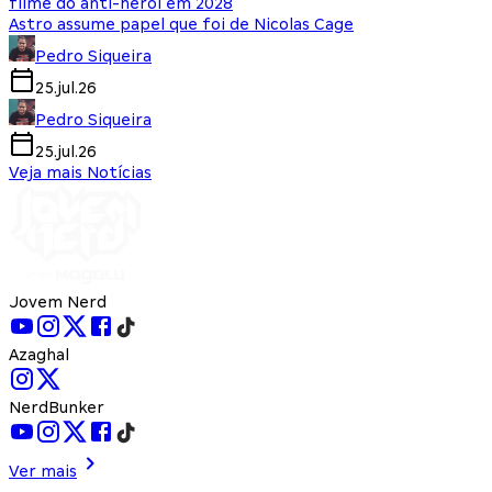
filme do anti-herói em 2028
Astro assume papel que foi de Nicolas Cage
Pedro Siqueira
25.jul.26
Pedro Siqueira
25.jul.26
Veja mais Notícias
Jovem Nerd
Azaghal
NerdBunker
Ver mais