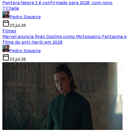
Pantera Negra 3 é confirmado para 2028, com novo
T'Challa
Pedro Siqueira
25.jul.26
Filmes
Marvel anuncia Ryan Gosling como Motoqueiro Fantasma e
filme do anti-herói em 2028
Pedro Siqueira
25.jul.26