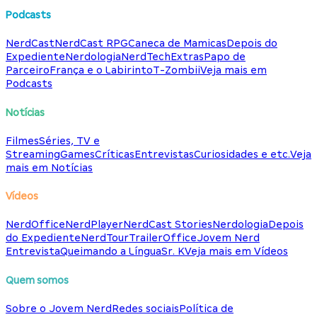
Podcasts
NerdCast
NerdCast RPG
Caneca de Mamicas
Depois do
Expediente
Nerdologia
NerdTech
Extras
Papo de
Parceiro
França e o Labirinto
T-Zombii
Veja mais em
Podcasts
Notícias
Filmes
Séries, TV e
Streaming
Games
Críticas
Entrevistas
Curiosidades e etc.
Veja
mais em Notícias
Vídeos
NerdOffice
NerdPlayer
NerdCast Stories
Nerdologia
Depois
do Expediente
NerdTour
TrailerOffice
Jovem Nerd
Entrevista
Queimando a Língua
Sr. K
Veja mais em Vídeos
Quem somos
Sobre o Jovem Nerd
Redes sociais
Política de