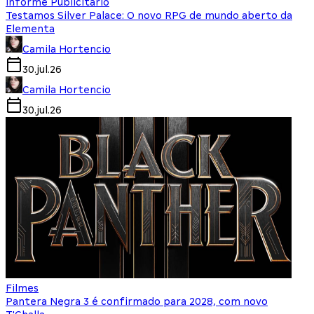
Informe Publicitário
Testamos Silver Palace: O novo RPG de mundo aberto da
Elementa
Camila Hortencio
30.jul.26
Camila Hortencio
30.jul.26
Filmes
Pantera Negra 3 é confirmado para 2028, com novo