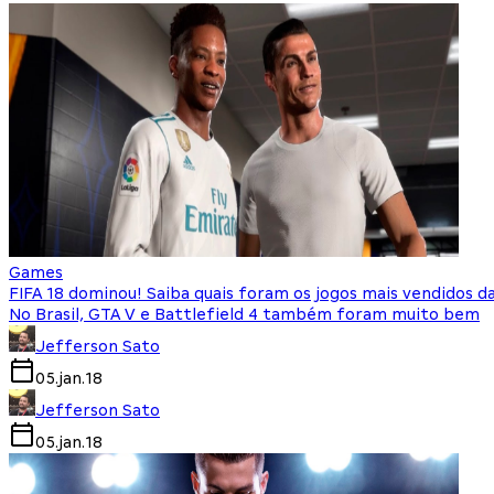
Games
FIFA 18 dominou! Saiba quais foram os jogos mais vendidos d
No Brasil, GTA V e Battlefield 4 também foram muito bem
Jefferson Sato
05.jan.18
Jefferson Sato
05.jan.18