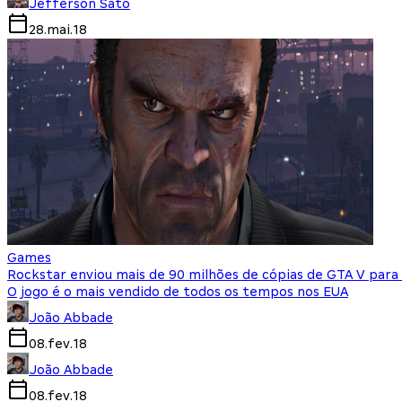
Jefferson Sato
28.mai.18
Games
Rockstar enviou mais de 90 milhões de cópias de GTA V para a
O jogo é o mais vendido de todos os tempos nos EUA
João Abbade
08.fev.18
João Abbade
08.fev.18