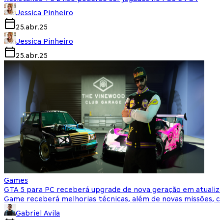
Jessica Pinheiro
25.abr.25
Jessica Pinheiro
25.abr.25
Games
GTA 5 para PC receberá upgrade de nova geração em atualiz
Game receberá melhorias técnicas, além de novas missões, c
Gabriel Avila