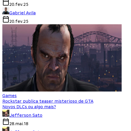
20.fev.25
Gabriel Avila
20.fev.25
Games
Rockstar publica teaser misterioso de GTA
Novos DLCs ou algo mais?
Jefferson Sato
28.mai.18