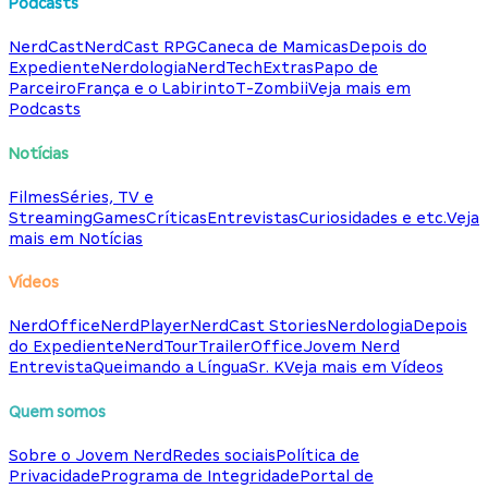
Podcasts
NerdCast
NerdCast RPG
Caneca de Mamicas
Depois do
Expediente
Nerdologia
NerdTech
Extras
Papo de
Parceiro
França e o Labirinto
T-Zombii
Veja mais em
Podcasts
Notícias
Filmes
Séries, TV e
Streaming
Games
Críticas
Entrevistas
Curiosidades e etc.
Veja
mais em Notícias
Vídeos
NerdOffice
NerdPlayer
NerdCast Stories
Nerdologia
Depois
do Expediente
NerdTour
TrailerOffice
Jovem Nerd
Entrevista
Queimando a Língua
Sr. K
Veja mais em Vídeos
Quem somos
Sobre o Jovem Nerd
Redes sociais
Política de
Privacidade
Programa de Integridade
Portal de