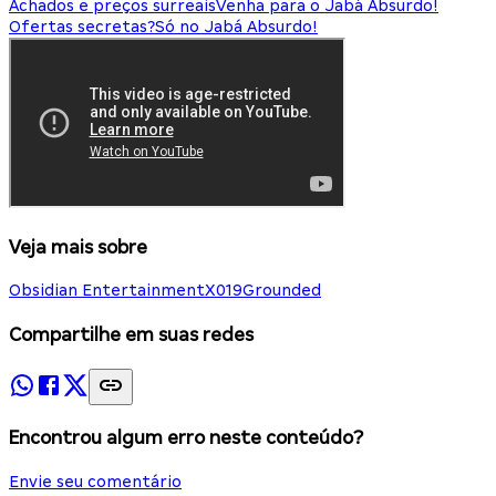
Achados e preços surreais
Venha para o Jabá Absurdo!
Ofertas secretas?
Só no Jabá Absurdo!
Veja mais sobre
Obsidian Entertainment
X019
Grounded
Compartilhe em suas redes
Encontrou algum erro neste conteúdo?
Envie seu comentário