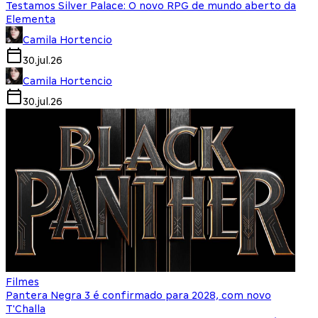
Testamos Silver Palace: O novo RPG de mundo aberto da
Elementa
Camila Hortencio
30.jul.26
Camila Hortencio
30.jul.26
Filmes
Pantera Negra 3 é confirmado para 2028, com novo
T'Challa