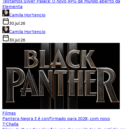
Testamos Silver Palace: O novo RPG de mundo aberto da
Elementa
Camila Hortencio
30.jul.26
Camila Hortencio
30.jul.26
Filmes
Pantera Negra 3 é confirmado para 2028, com novo
T'Challa