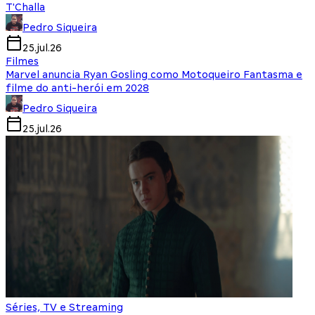
T'Challa
Pedro Siqueira
25.jul.26
Filmes
Marvel anuncia Ryan Gosling como Motoqueiro Fantasma e
filme do anti-herói em 2028
Pedro Siqueira
25.jul.26
Séries, TV e Streaming