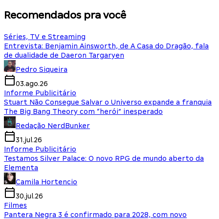
Recomendados pra você
Séries, TV e Streaming
Entrevista: Benjamin Ainsworth, de A Casa do Dragão, fala
de dualidade de Daeron Targaryen
Pedro Siqueira
03.ago.26
Informe Publicitário
Stuart Não Consegue Salvar o Universo expande a franquia
The Big Bang Theory com “herói” inesperado
Redação NerdBunker
31.jul.26
Informe Publicitário
Testamos Silver Palace: O novo RPG de mundo aberto da
Elementa
Camila Hortencio
30.jul.26
Filmes
Pantera Negra 3 é confirmado para 2028, com novo