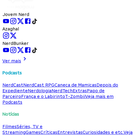
Jovem Nerd
Azaghal
NerdBunker
Ver mais
Podcasts
NerdCast
NerdCast RPG
Caneca de Mamicas
Depois do
Expediente
Nerdologia
NerdTech
Extras
Papo de
Parceiro
França e o Labirinto
T-Zombii
Veja mais em
Podcasts
Notícias
Filmes
Séries, TV e
Streaming
Games
Críticas
Entrevistas
Curiosidades e etc.
Veja