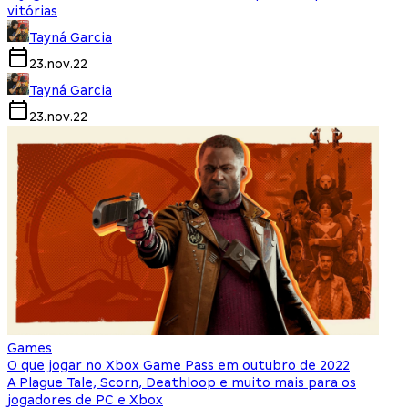
vitórias
Tayná Garcia
23.nov.22
Tayná Garcia
23.nov.22
Games
O que jogar no Xbox Game Pass em outubro de 2022
A Plague Tale, Scorn, Deathloop e muito mais para os
jogadores de PC e Xbox