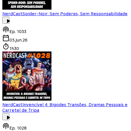
NerdCast
Spider-Noir: Sem Poderes, Sem Responsabilidade
Ep.
1033
05.jun.26
1h30
NerdCast
Invencível 4: Bigodes Transões, Dramas Pessoais e
Carretel de Tripa
Ep.
1028