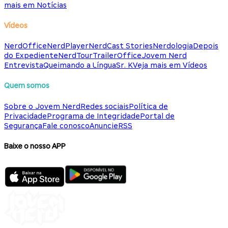
mais em Notícias
Vídeos
NerdOffice
NerdPlayer
NerdCast Stories
Nerdologia
Depois
do Expediente
NerdTour
TrailerOffice
Jovem Nerd
Entrevista
Queimando a Língua
Sr. K
Veja mais em Vídeos
Quem somos
Sobre o Jovem Nerd
Redes sociais
Política de
Privacidade
Programa de Integridade
Portal de
Segurança
Fale conosco
Anuncie
RSS
Baixe o nosso APP