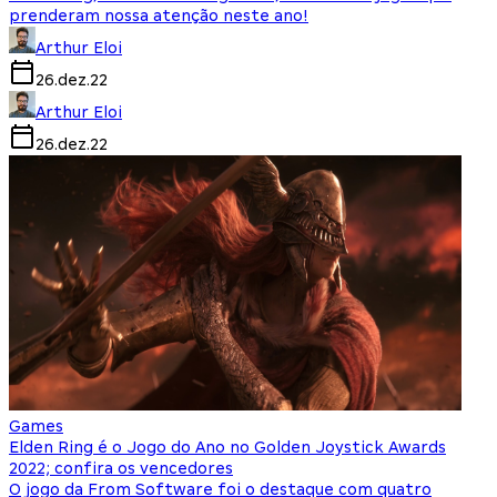
prenderam nossa atenção neste ano!
Arthur Eloi
26.dez.22
Arthur Eloi
26.dez.22
Games
Elden Ring é o Jogo do Ano no Golden Joystick Awards
2022; confira os vencedores
O jogo da From Software foi o destaque com quatro