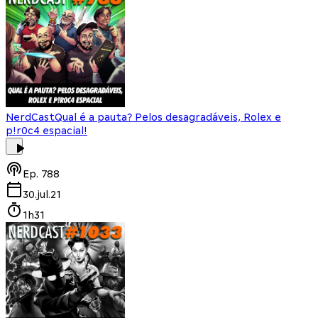
NerdCast
Qual é a pauta? Pelos desagradáveis, Rolex e
p!r0c4 espacial!
Ep.
788
30.jul.21
1h31