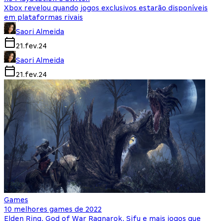
Xbox revelou quando jogos exclusivos estarão disponíveis
em plataformas rivais
Saori Almeida
21.fev.24
Saori Almeida
21.fev.24
Games
10 melhores games de 2022
Elden Ring, God of War Ragnarok, Sifu e mais jogos que