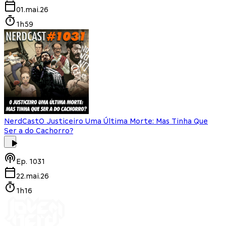
01.mai.26
1h59
NerdCast
O Justiceiro Uma Última Morte: Mas Tinha Que
Ser a do Cachorro?
Ep.
1031
22.mai.26
1h16