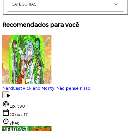
CATEGORIAS
Recomendados para você
NerdCast
Rick and Morty: Não pense nisso!
Ep.
590
20.out.17
2h46